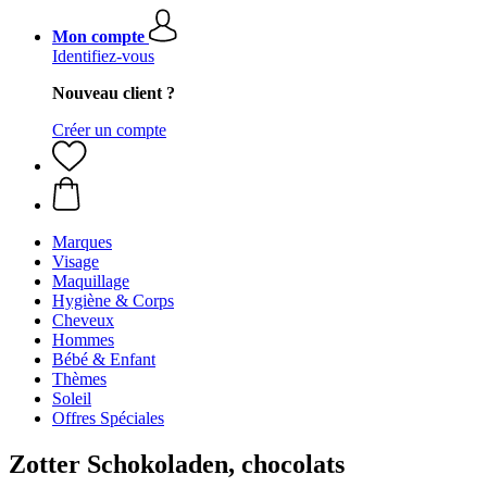
Mon compte
Identifiez-vous
Nouveau client ?
Créer un compte
Marques
Visage
Maquillage
Hygiène & Corps
Cheveux
Hommes
Bébé & Enfant
Thèmes
Soleil
Offres Spéciales
Zotter Schokoladen, chocolats