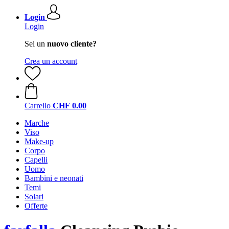
Login
Login
Sei un
nuovo cliente?
Crea un account
Carrello
CHF 0.00
Marche
Viso
Make-up
Corpo
Capelli
Uomo
Bambini e neonati
Temi
Solari
Offerte