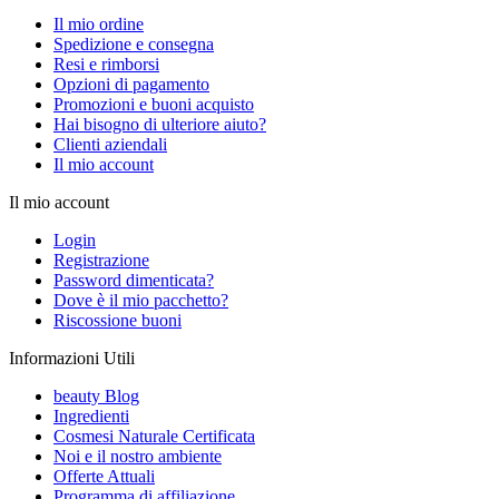
Il mio ordine
Spedizione e consegna
Resi e rimborsi
Opzioni di pagamento
Promozioni e buoni acquisto
Hai bisogno di ulteriore aiuto?
Clienti aziendali
Il mio account
Il mio account
Login
Registrazione
Password dimenticata?
Dove è il mio pacchetto?
Riscossione buoni
Informazioni Utili
beauty Blog
Ingredienti
Cosmesi Naturale Certificata
Noi e il nostro ambiente
Offerte Attuali
Programma di affiliazione