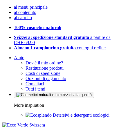
al menù principale
al contenuto
al carrello
100% cosmetici naturali
Svizzera: spedizione standard gratuita
a partire da
CHF 69.90
Almeno 1 campioncino gratuito
con ogni ordine
Aiuto
Dov'è il mio ordine?
Restituzione prodotti
Costi di spedizione
Opzioni di pagamento
Contattaci
Tutti i temi
More inspiration
Detersivi e detergenti ecologici