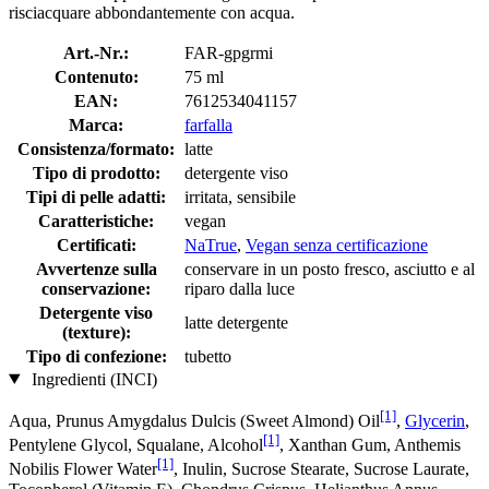
risciacquare abbondantemente con acqua.
Art.-Nr.:
FAR-gpgrmi
Contenuto:
75 ml
EAN:
7612534041157
Marca:
farfalla
Consistenza/formato:
latte
Tipo di prodotto:
detergente viso
Tipi di pelle adatti:
irritata, sensibile
Caratteristiche:
vegan
Certificati:
NaTrue
,
Vegan senza certificazione
Avvertenze sulla
conservare in un posto fresco, asciutto e al
conservazione:
riparo dalla luce
Detergente viso
latte detergente
(texture):
Tipo di confezione:
tubetto
Ingredienti (INCI)
[1]
Aqua, Prunus Amygdalus Dulcis (Sweet Almond) Oil
,
Glycerin
,
[1]
Pentylene Glycol, Squalane, Alcohol
, Xanthan Gum, Anthemis
[1]
Nobilis Flower Water
, Inulin, Sucrose Stearate, Sucrose Laurate,