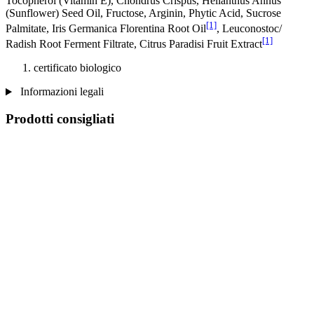
Tocopherol (Vitamin E), Chondrus Crispus, Helianthus Annus
(Sunflower) Seed Oil, Fructose, Arginin, Phytic Acid, Sucrose
[1]
Palmitate, Iris Germanica Florentina Root Oil
, Leuconostoc/
[1]
Radish Root Ferment Filtrate, Citrus Paradisi Fruit Extract
certificato biologico
Informazioni legali
Prodotti consigliati