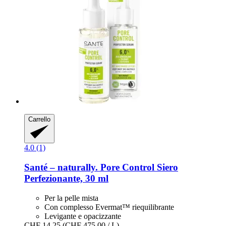
Carrello
4.0 (1)
Santé – naturally.
Pore Control Siero
Perfezionante, 30 ml
Per la pelle mista
Con complesso Evermat™ riequilibrante
Levigante e opacizzante
CHF 14.25
(CHF 475.00 / L)