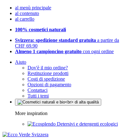
al menù principale
al contenuto
al carrello
100% cosmetici naturali
Svizzera: spedizione standard gratuita
a partire da
CHF 69.90
Almeno 1 campioncino gratuito
con ogni ordine
Aiuto
Dov'è il mio ordine?
Restituzione prodotti
Costi di spedizione
Opzioni di pagamento
Contattaci
Tutti i temi
More inspiration
Detersivi e detergenti ecologici