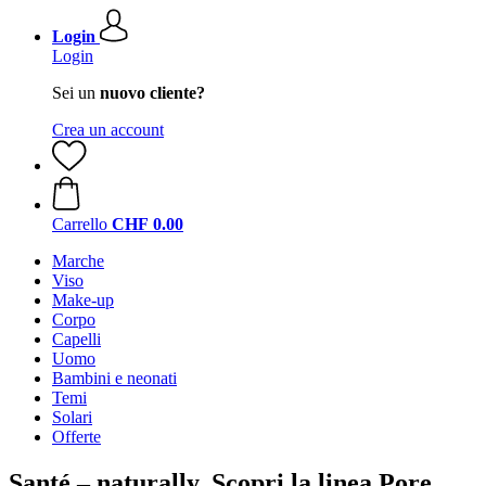
Login
Login
Sei un
nuovo cliente?
Crea un account
Carrello
CHF 0.00
Marche
Viso
Make-up
Corpo
Capelli
Uomo
Bambini e neonati
Temi
Solari
Offerte
Santé – naturally. Scopri la linea Pore