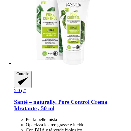
Carrello
5.0 (2)
Santé – naturally.
Pore Control Crema
Idratante , 50 ml
Per la pelle mista
Opacizza le aree grasse e lucide
Con BHA e tè verde biologico