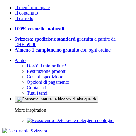
al menù principale
al contenuto
al carrello
100% cosmetici naturali
Svizzera: spedizione standard gratuita
a partire da
CHF 69.90
Almeno 1 campioncino gratuito
con ogni ordine
Aiuto
Dov'è il mio ordine?
Restituzione prodotti
Costi di spedizione
Opzioni di pagamento
Contattaci
Tutti i temi
More inspiration
Detersivi e detergenti ecologici