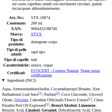
sul cuoio capelluto umidi con movimenti circolari, quindi
risciacquare abbondantemente.
Art.-Nr.:
STX-18874
Contenuto:
200 ml
EAN:
9004432188740
Marca:
STYX
Tipo di
detergente corpo
prodotto:
Tipi di pelle
ogni tipo
adatti:
Tipo di capelli:
tutti
Caratteristiche:
unisex, vegan
ECOCERT - Cosmos Natural
,
Vegan senza
Certificati:
certificazione
Ingredienti (INCI)
Aqua, Ammoniumlaurylsulfat, Cocamidopropyl Betaine, Aloe
[1]
[2]
Barbadensis Leaf Juice
, Parfum
, Coco Glucoside, Glyceryl
[1]
Oleate,
Glycerin
, Calendula Officinalis Flower Extract
, Citrus
[1]
Paradisi Peel Oil Expressed
,
Benzyl Alcohol
,
Limonene
,
Benzoic Acid,
Linalool
,
Geraniol
, Dehydroacetic Acid, Citrus