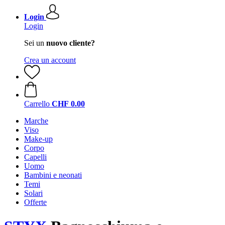
Login
Login
Sei un
nuovo cliente?
Crea un account
Carrello
CHF 0.00
Marche
Viso
Make-up
Corpo
Capelli
Uomo
Bambini e neonati
Temi
Solari
Offerte