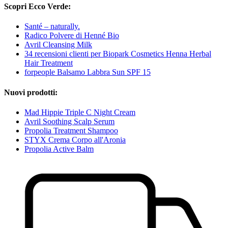
Scopri Ecco Verde:
Santé – naturally.
Radico Polvere di Henné Bio
Avril Cleansing Milk
34 recensioni clienti per Biopark Cosmetics Henna Herbal
Hair Treatment
forpeople Balsamo Labbra Sun SPF 15
Nuovi prodotti:
Mad Hippie Triple C Night Cream
Avril Soothing Scalp Serum
Propolia Treatment Shampoo
STYX Crema Corpo all'Aronia
Propolia Active Balm