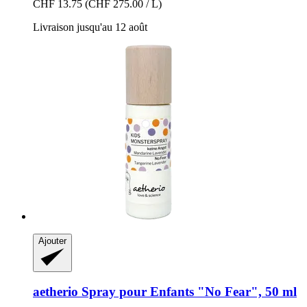
CHF 13.75
(CHF 275.00 / L)
Livraison jusqu'au 12 août
Ajouter
aetherio
Spray pour Enfants "No Fear", 50 ml