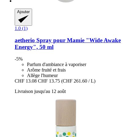
Ajouter
1.0 (1)
aetherio
Spray pour Mamie "Wide Awake
Energy", 50 ml
-5%
Parfum d'ambiance à vaporiser
Arôme fruité et frais
Allège l'humeur
CHF 13.08
CHF 13.75
(CHF 261.60 / L)
Livraison jusqu'au 12 août