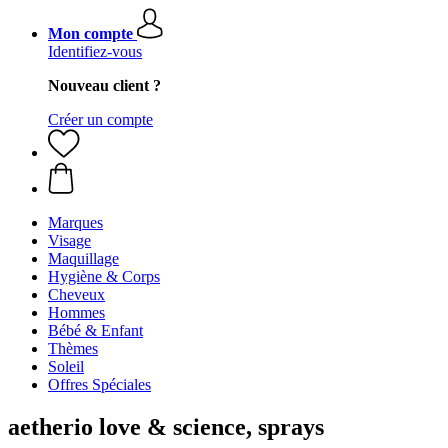
Mon compte
Identifiez-vous
Nouveau client ?
Créer un compte
Marques
Visage
Maquillage
Hygiène & Corps
Cheveux
Hommes
Bébé & Enfant
Thèmes
Soleil
Offres Spéciales
aetherio love & science, sprays