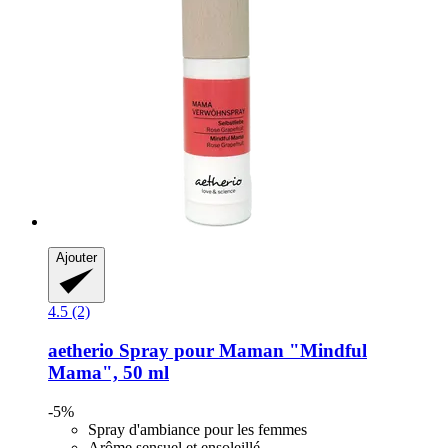
Ajouter
4.5 (2)
aetherio
Spray pour Maman "Mindful
Mama", 50 ml
-5%
Spray d'ambiance pour les femmes
Arôme sensuel et ensoleillé