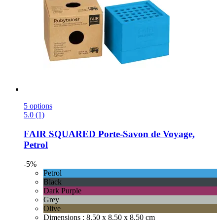
5 options
5.0 (1)
FAIR SQUARED
Porte-​Savon de Voyage,
Petrol
-5%
Petrol
Black
Dark Purple
Grey
Olive
Dimensions : 8.50 x 8.50 x 8.50 cm