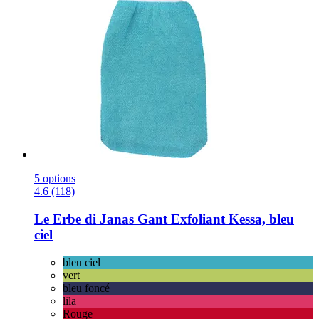
5 options
4.6 (118)
Le Erbe di Janas
Gant Exfoliant Kessa, bleu
ciel
bleu ciel
vert
bleu foncé
lila
Rouge