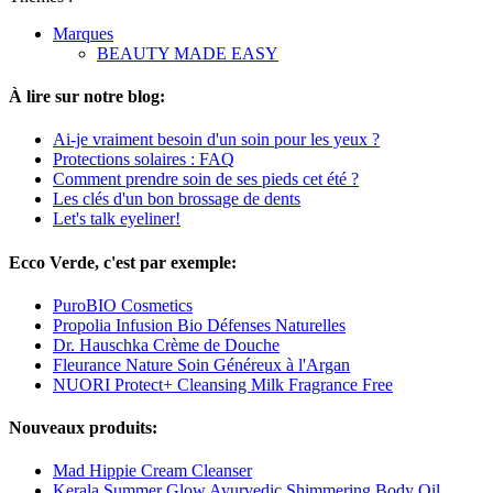
Marques
BEAUTY MADE EASY
À lire sur notre blog:
Ai-je vraiment besoin d'un soin pour les yeux ?
Protections solaires : FAQ
Comment prendre soin de ses pieds cet été ?
Les clés d'un bon brossage de dents
Let's talk eyeliner!
Ecco Verde, c'est par exemple:
PuroBIO Cosmetics
Propolia Infusion Bio Défenses Naturelles
Dr. Hauschka Crème de Douche
Fleurance Nature Soin Généreux à l'Argan
NUORI Protect+ Cleansing Milk Fragrance Free
Nouveaux produits:
Mad Hippie Cream Cleanser
Kerala Summer Glow Ayurvedic Shimmering Body Oil