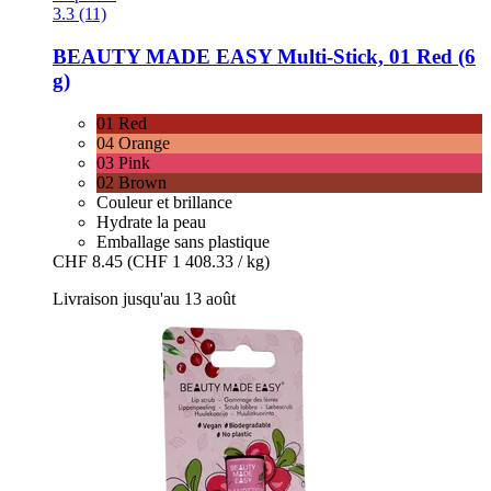
3.3 (11)
BEAUTY MADE EASY
Multi-​Stick, 01 Red (6
g)
01 Red
04 Orange
03 Pink
02 Brown
Couleur et brillance
Hydrate la peau
Emballage sans plastique
CHF 8.45
(CHF 1 408.33 / kg)
Livraison jusqu'au 13 août