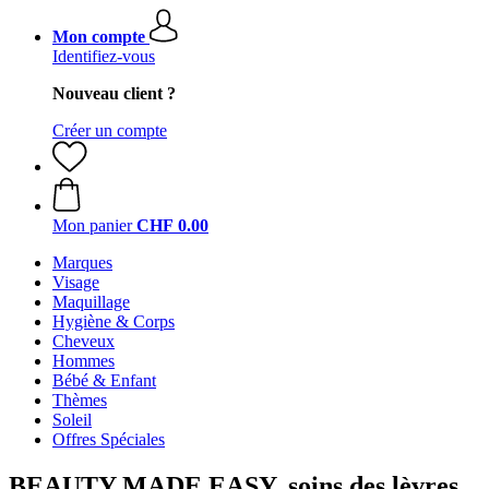
Mon compte
Identifiez-vous
Nouveau client ?
Créer un compte
Mon panier
CHF 0.00
Marques
Visage
Maquillage
Hygiène & Corps
Cheveux
Hommes
Bébé & Enfant
Thèmes
Soleil
Offres Spéciales
BEAUTY MADE EASY, soins des lèvres