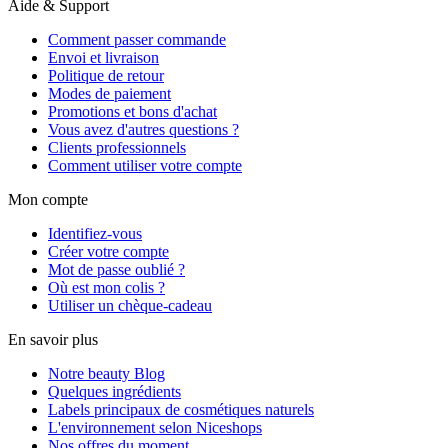
Aide & Support
Comment passer commande
Envoi et livraison
Politique de retour
Modes de paiement
Promotions et bons d'achat
Vous avez d'autres questions ?
Clients professionnels
Comment utiliser votre compte
Mon compte
Identifiez-vous
Créer votre compte
Mot de passe oublié ?
Où est mon colis ?
Utiliser un chèque-cadeau
En savoir plus
Notre beauty Blog
Quelques ingrédients
Labels principaux de cosmétiques naturels
L'environnement selon Niceshops
Nos offres du moment