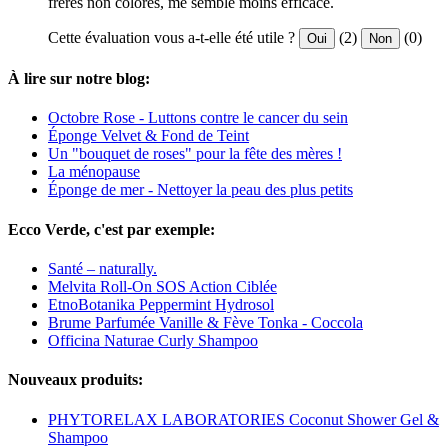
frères non colorés, me semble moins efficace.
Cette évaluation vous a-t-elle été utile ?
(2)
(0)
Oui
Non
À lire sur notre blog:
Octobre Rose - Luttons contre le cancer du sein
Éponge Velvet & Fond de Teint
Un "bouquet de roses" pour la fête des mères !
La ménopause
Éponge de mer - Nettoyer la peau des plus petits
Ecco Verde, c'est par exemple:
Santé – naturally.
Melvita Roll-On SOS Action Ciblée
EtnoBotanika Peppermint Hydrosol
Brume Parfumée Vanille & Fève Tonka - Coccola
Officina Naturae Curly Shampoo
Nouveaux produits:
PHYTORELAX LABORATORIES Coconut Shower Gel &
Shampoo