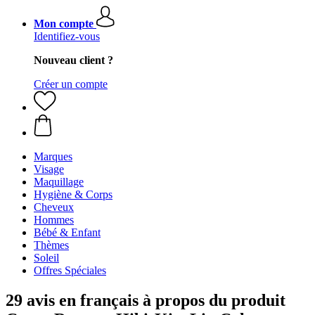
Mon compte
Identifiez-vous
Nouveau client ?
Créer un compte
Marques
Visage
Maquillage
Hygiène & Corps
Cheveux
Hommes
Bébé & Enfant
Thèmes
Soleil
Offres Spéciales
29 avis en français à propos du produit