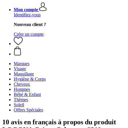
Mon compte
Identifiez-vous
Nouveau client ?
Créer un compte
Marques
Visage
Maquillage
Hygiène & Corps
Cheveux
Hommes
Bébé & Enfant
Thèmes
Soleil
Offres Spéciales
10 avis en français à propos du produit