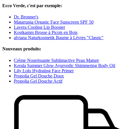
Ecco Verde, c'est par exemple:
Dr. Bronner's
Matarrania Organic Face Sunscreen SPF 50
Lavera Cooling Lip Booster
Kostkamm Brosse à Picots en Bois
alviana Naturkosmetik Baume à Lèvres "Classic"
Nouveaux produits:
Crème Nourrissante Sublimactive Peau Mature
Kerala Summer Glow Ayurvedic Shimmering Body Oil
Lily Lolo Hydrating Face Primer
Propolia Gel Douche Doux
Propolia Gel Douche Actif