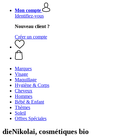
Mon compte
Identifiez-vous
Nouveau client ?
Créer un compte
Marques
Visage
Maquillage
Hygiène & Corps
Cheveux
Hommes
Bébé & Enfant
Thèmes
Soleil
Offres Spéciales
dieNikolai, cosmétiques bio