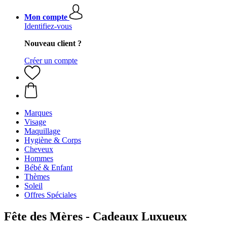
Mon compte
Identifiez-vous
Nouveau client ?
Créer un compte
Marques
Visage
Maquillage
Hygiène & Corps
Cheveux
Hommes
Bébé & Enfant
Thèmes
Soleil
Offres Spéciales
Fête des Mères - Cadeaux Luxueux