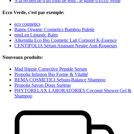
A la recherche d'un fond de teint : le guide d'Ecco Verde
Ecco Verde, c'est par exemple:
eco cosmetics
Baims Organic Cosmetics Bamboo Palette
minLen Liptastic Balm
Alkemilla Eco Bio Cosmetic Lait Corporel K-Essence
CENTIFOLIA Sérum Apaisant Neutre Anti-Rougeurs
Nouveaux produits:
Mad Hippie Corrective Peptide Serum
Propolia Infusion Bio Forme & Vitalité
BEMA COSMETICI Sebum-Balance Shampoo
Propolia Savon Doux Surgras
PHYTORELAX LABORATORIES Coconut Shower Gel &
Shampoo