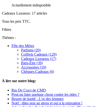
Actuellement indisponible
Cadeaux Luxueux: 17 articles
Tous les prix TTC.
Filtres
Thèmes :
Fête des Mères
Parfums (20)
Coffrets Cadeaux (129)
Cadeaux Luxueux (17)
Bien-Être (39)
Accessoires (19)
Chèques-Cadeaux (6)
À lire sur notre blog:
Rio De Coco de CMD
Peut-on faire quelque chose contre les rides ?
Beurre de karité - L'or des femmes
Noël : dites non au stress et oui à la relaxation !