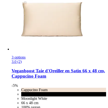
3 options
3.0 (2)
Veganboost
Taie d'Oreiller en Satin 66 x 48 cm,
Cappucino Foam
-5%
Cappucino Foam
Lava Stone Black
Moonlight White
66 x 48 cm
100% vegan