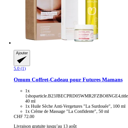
Ajouter
5.0 (1)
Omum
Coffret-​Cadeau pour Futures Mamans
1x
{shoparticle.B23JBECPRD05WMR2FZBO8NGE4,title
40 ml
1x Huile Sèche Anti-Vergetures "La Surdouée", 100 ml
1x Crème de Massage "La Confidente", 50 ml
CHF 72.00
Livraison gratuite jusqu’au 13 août