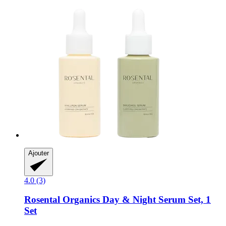
Ajouter
4.0 (3)
Rosental Organics
Day & Night Serum Set, 1
Set