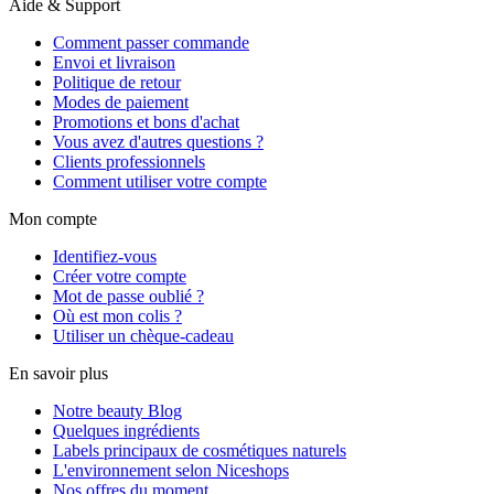
Aide & Support
Comment passer commande
Envoi et livraison
Politique de retour
Modes de paiement
Promotions et bons d'achat
Vous avez d'autres questions ?
Clients professionnels
Comment utiliser votre compte
Mon compte
Identifiez-vous
Créer votre compte
Mot de passe oublié ?
Où est mon colis ?
Utiliser un chèque-cadeau
En savoir plus
Notre beauty Blog
Quelques ingrédients
Labels principaux de cosmétiques naturels
L'environnement selon Niceshops
Nos offres du moment