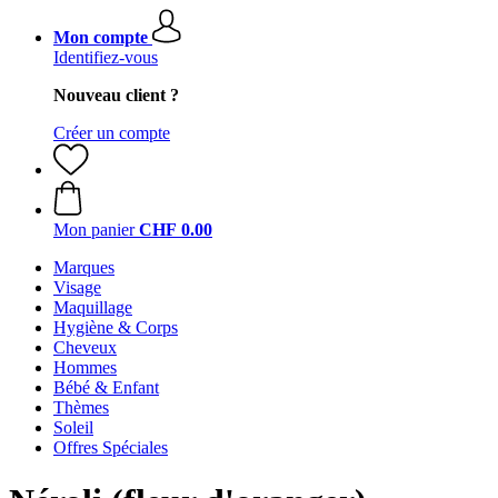
Mon compte
Identifiez-vous
Nouveau client ?
Créer un compte
Mon panier
CHF 0.00
Marques
Visage
Maquillage
Hygiène & Corps
Cheveux
Hommes
Bébé & Enfant
Thèmes
Soleil
Offres Spéciales