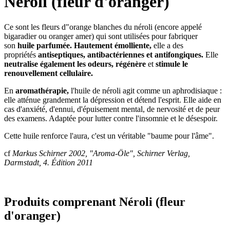
Néroli (fleur d'oranger)
Ce sont les fleurs d"orange blanches du néroli (encore appelé
bigaradier ou oranger amer) qui sont utilisées pour fabriquer
son
huile parfumée.
Hautement émolliente,
elle a des
propriétés
antiseptiques, antibactériennes et antifongiques.
Elle
neutralise également les odeurs,
régénère
et
stimule le
renouvellement cellulaire.
En
aromathérapie,
l'huile de néroli agit comme un aphrodisiaque :
elle atténue grandement la dépression et détend l'esprit. Elle aide en
cas d'anxiété, d'ennui, d'épuisement mental, de nervosité et de peur
des examens. Adaptée pour lutter contre l'insomnie et le désespoir.
Cette huile renforce l'aura, c'est un véritable "baume pour l'âme".
cf
Markus Schirner 2002, "Aroma-Öle", Schirner Verlag,
Darmstadt, 4. Édition 2011
Produits comprenant Néroli (fleur
d'oranger)