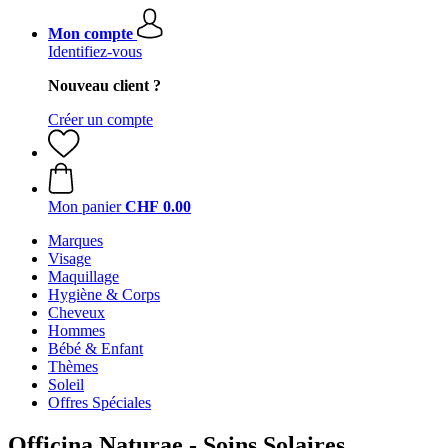
Mon compte
Identifiez-vous
Nouveau client ?
Créer un compte
Mon panier
CHF 0.00
Marques
Visage
Maquillage
Hygiène & Corps
Cheveux
Hommes
Bébé & Enfant
Thèmes
Soleil
Offres Spéciales
Officina Naturae - Soins Solaires