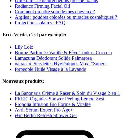
Urtekram - le naturel depuis près de 50 ans
Radiance Firming Facial Oil
Comment prendre soin de mes cheveux ?
Argiles : poudres colorées ou miracles cosmétiques ?
Protections solaires : FAQ
Ecco Verde, c'est par exemple:
Lily Lolo
Brume Parfumée Vanille & Fève Tonka - Coccola
Lamazuna Déodorant Solide Palmarosa
natracare Serviettes Hygiéniques Maxi "Super"
forpeople Huile Visage à la Lavande
Nouveaux produits:
La Saponaria Crème à Raser & Soin du Visage 2-en-1
FREE! Organics Shower Peeling Lemon Zest
Propolia Infusion Bio Forme & Vitalité
Avril Sérum Expert Pro Âge+
i+m Berlin Refresh Shower Gel