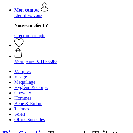
Mon compte
Identifiez-vous
Nouveau client ?
Créer un compte
Mon panier
CHF 0.00
Marques
Visage
Maquillage
Hygiène & Corps
Cheveux
Hommes
Bébé & Enfant
Thèmes
Soleil
Offres Spéciales