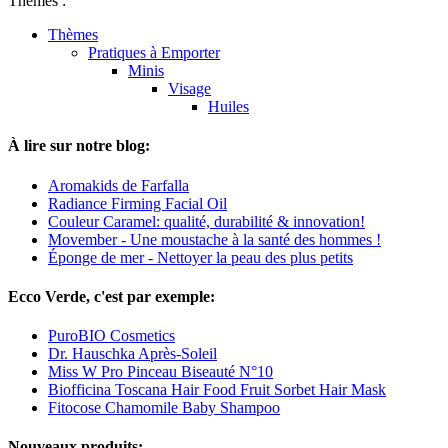
Thèmes :
Thèmes
Pratiques à Emporter
Minis
Visage
Huiles
À lire sur notre blog:
Aromakids de Farfalla
Radiance Firming Facial Oil
Couleur Caramel: qualité, durabilité & innovation!
Movember - Une moustache à la santé des hommes !
Éponge de mer - Nettoyer la peau des plus petits
Ecco Verde, c'est par exemple:
PuroBIO Cosmetics
Dr. Hauschka Après-Soleil
Miss W Pro Pinceau Biseauté N°10
Biofficina Toscana Hair Food Fruit Sorbet Hair Mask
Fitocose Chamomile Baby Shampoo
Nouveaux produits: