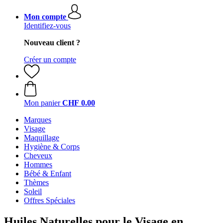
Mon compte
Identifiez-vous
Nouveau client ?
Créer un compte
Mon panier
CHF 0.00
Marques
Visage
Maquillage
Hygiène & Corps
Cheveux
Hommes
Bébé & Enfant
Thèmes
Soleil
Offres Spéciales
Huiles Naturelles pour le Visage en