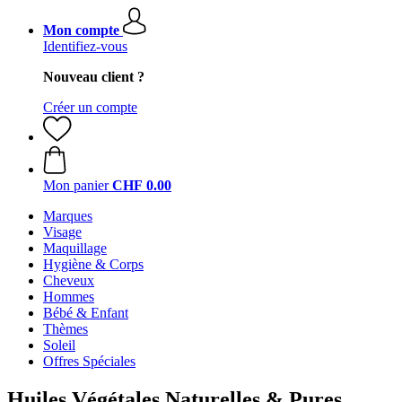
Mon compte
Identifiez-vous
Nouveau client ?
Créer un compte
Mon panier
CHF 0.00
Marques
Visage
Maquillage
Hygiène & Corps
Cheveux
Hommes
Bébé & Enfant
Thèmes
Soleil
Offres Spéciales
Huiles Végétales Naturelles & Pures