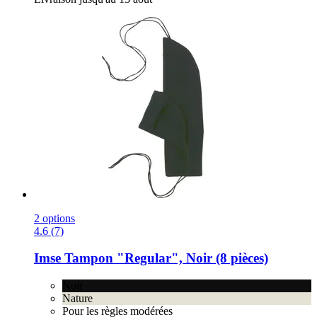
2 options
4.6 (7)
Imse
Tampon "Regular", Noir (8 pièces)
Noir
Nature
Pour les règles modérées