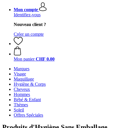
Mon compte
Identifiez-vous
Nouveau client ?
Créer un compte
Mon panier
CHF 0.00
Marques
Visage
Maquillage
Hygiène & Corps
Cheveux
Hommes
Bébé & Enfant
Thèmes
Soleil
Offres Spéciales
Produits d'Hygiène Sans Emballage