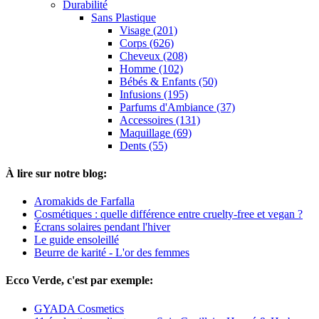
Durabilité
Sans Plastique
Visage (201)
Corps (626)
Cheveux (208)
Homme (102)
Bébés & Enfants (50)
Infusions (195)
Parfums d'Ambiance (37)
Accessoires (131)
Maquillage (69)
Dents (55)
À lire sur notre blog:
Aromakids de Farfalla
Cosmétiques : quelle différence entre cruelty-free et vegan ?
Écrans solaires pendant l'hiver
Le guide ensoleillé
Beurre de karité - L'or des femmes
Ecco Verde, c'est par exemple:
GYADA Cosmetics