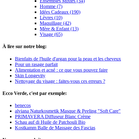
Ensembles Mixtes (34)
Homme (7)
Idées Cadeaux (190)
Lèvres (10)
Maquillage (42)
Mère & Enfant (13)
Visage (65)
À lire sur notre blog:
Bienfaits de l'huile d'argan pour la peau et les cheveux
Pour un rasage parfait
Alimentation et acné : ce que vous pouvez faire
Skin Longevity
Nettoyage du visage : faites-vous ces erreurs ?
Ecco Verde, c'est par exemple:
benecos
alviana Naturkosmetik Masque & Peeling "Soft Care"
PRIMAVERA Diffuseur Blanc Crème
Schau auf di Huile de Patchouli Bio
Kostkamm Balle de Massage des Fascias