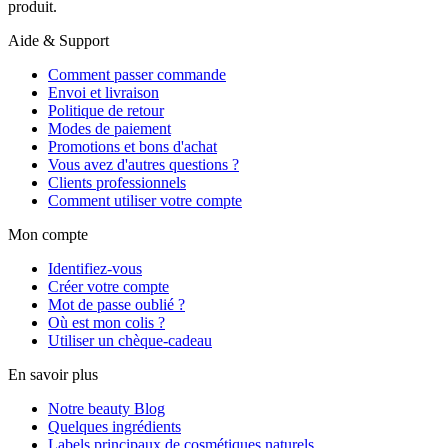
produit.
Aide & Support
Comment passer commande
Envoi et livraison
Politique de retour
Modes de paiement
Promotions et bons d'achat
Vous avez d'autres questions ?
Clients professionnels
Comment utiliser votre compte
Mon compte
Identifiez-vous
Créer votre compte
Mot de passe oublié ?
Où est mon colis ?
Utiliser un chèque-cadeau
En savoir plus
Notre beauty Blog
Quelques ingrédients
Labels principaux de cosmétiques naturels