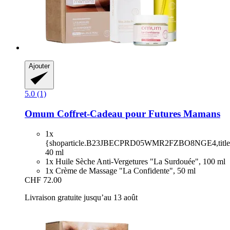
Ajouter
5.0 (1)
Omum
Coffret-​Cadeau pour Futures Mamans
1x
{shoparticle.B23JBECPRD05WMR2FZBO8NGE4,title
40 ml
1x Huile Sèche Anti-Vergetures "La Surdouée", 100 ml
1x Crème de Massage "La Confidente", 50 ml
CHF 72.00
Livraison gratuite jusqu’au 13 août