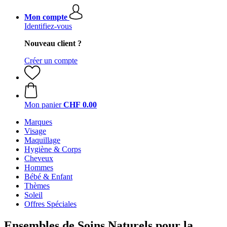
Mon compte
Identifiez-vous
Nouveau client ?
Créer un compte
Mon panier
CHF 0.00
Marques
Visage
Maquillage
Hygiène & Corps
Cheveux
Hommes
Bébé & Enfant
Thèmes
Soleil
Offres Spéciales
Ensembles de Soins Naturels pour la