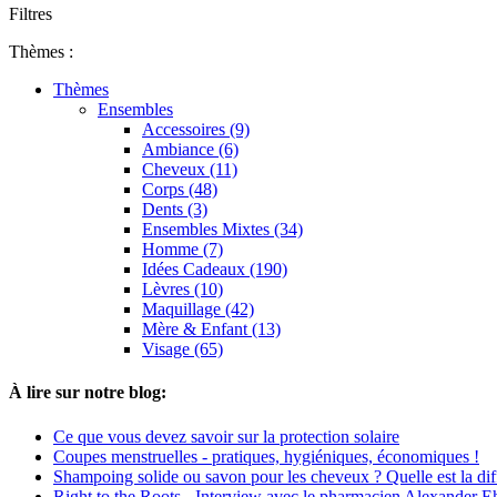
Filtres
Thèmes :
Thèmes
Ensembles
Accessoires (9)
Ambiance (6)
Cheveux (11)
Corps (48)
Dents (3)
Ensembles Mixtes (34)
Homme (7)
Idées Cadeaux (190)
Lèvres (10)
Maquillage (42)
Mère & Enfant (13)
Visage (65)
À lire sur notre blog:
Ce que vous devez savoir sur la protection solaire
Coupes menstruelles - pratiques, hygiéniques, économiques !
Shampoing solide ou savon pour les cheveux ? Quelle est la dif
Right to the Roots - Interview avec le pharmacien Alexander 