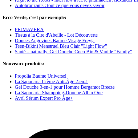
Autobronzants : tout ce que vous devez savoir
Ecco Verde, c'est par exemple:
PRIMAVERA
Tissus à la Cire d'Abeille - Lot Découverte
Douces Angevines Baume Visage Freyja
Teen-Bikini Menstruel Bleu Clair "Light Flow"
Santé – naturally. Gel Douche Coco Bio & Vanille "Family"
Nouveaux produits:
Propolia Baume Universel
La Saponaria Crème Anti-Âge 2-en-1
Gel Douche 3-en-1 pour Homme Bergamot Breeze
La Saponaria Shampoing-Douche All in One
Avril Sérum Expert Pro Âge+