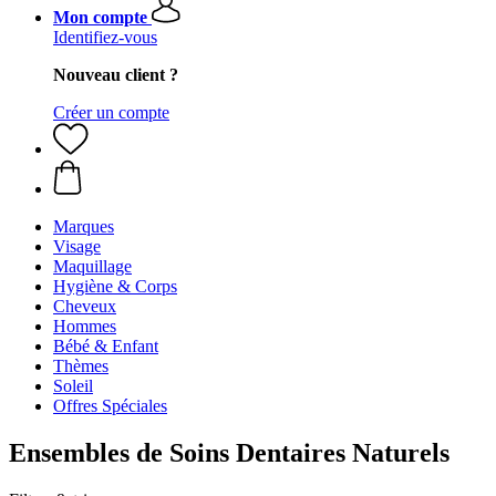
Mon compte
Identifiez-vous
Nouveau client ?
Créer un compte
Marques
Visage
Maquillage
Hygiène & Corps
Cheveux
Hommes
Bébé & Enfant
Thèmes
Soleil
Offres Spéciales
Ensembles de Soins Dentaires Naturels