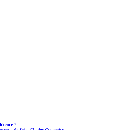
férence ?
Ehrmann de Saint Charles Cosmetics