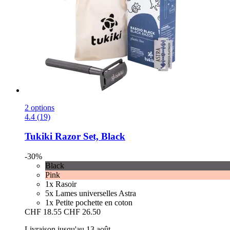
2 options
4.4 (19)
Tukiki
Razor Set, Black
-30%
Black
Pink
1x Rasoir
5x Lames universelles Astra
1x Petite pochette en coton
CHF 18.55
CHF 26.50
Livraison jusqu'au 13 août