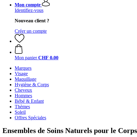
Mon compte
Identifiez-vous
Nouveau client ?
Créer un compte
Mon panier
CHF 0.00
Marques
Visage
Maquillage
Hygiène & Corps
Cheveux
Hommes
Bébé & Enfant
Thèmes
Soleil
Offres Spéciales
Ensembles de Soins Naturels pour le Corps