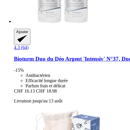
Ajouter
4.3 (64)
Bioturm
Duo du Déo Argent 'Intensiv' N°37, Du
-15%
Antibactérien
Efficacité longue durée
Parfum frais et délicat
CHF 16.13
CHF 18.98
Livraison jusqu'au 13 août