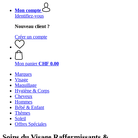
Mon compte
Identifiez-vous
Nouveau client ?
Créer un compte
Mon panier
CHF 0.00
Marques
Visage
Maquillage
Hygiène & Corps
Cheveux
Hommes
Bébé & Enfant
Thèmes
Soleil
Offres Spéciales
Soins du Visage Raffermissants &