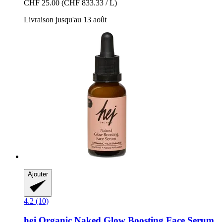
CHF 25.00
(CHF 833.33 / L)
Livraison jusqu'au 13 août
Ajouter
4.2 (10)
hej Organic
Naked Glow Boosting Face Serum,