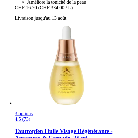
Améliore la tonicité de la peau
CHF 16.70
(CHF 334.00 / L)
Livraison jusqu'au 13 août
3 options
4.5 (73)
Tautropfen
Huile Visage Régénérante -​
Amarante & Grenade, 35 ml