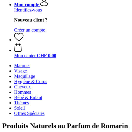
Mon compte
Identifiez-vous
Nouveau client ?
Créer un compte
Mon panier
CHF 0.00
Marques
Visage
Maquillage
Hygiène & Corps
Cheveux
Hommes
Bébé & Enfant
Thèmes
Soleil
Offres Spéciales
Produits Naturels au Parfum de Romarin