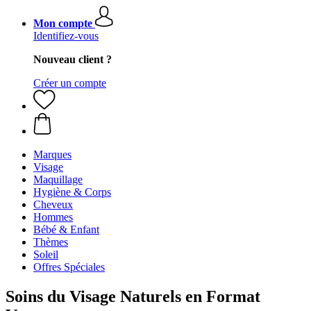
Mon compte
Identifiez-vous
Nouveau client ?
Créer un compte
Marques
Visage
Maquillage
Hygiène & Corps
Cheveux
Hommes
Bébé & Enfant
Thèmes
Soleil
Offres Spéciales
Soins du Visage Naturels en Format