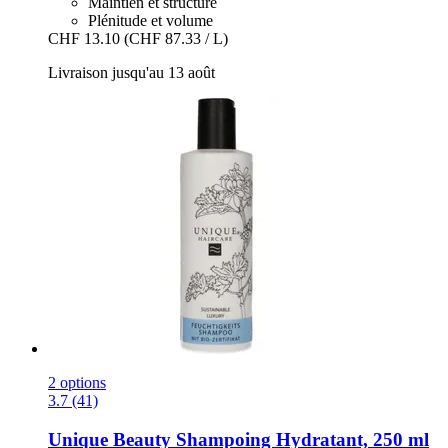
Maintien et structure
Plénitude et volume
CHF 13.10
(CHF 87.33 / L)
Livraison jusqu'au 13 août
2 options
3.7 (41)
Unique Beauty
Shampoing Hydratant, 250 ml