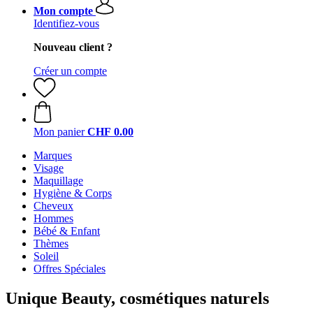
Mon compte
Identifiez-vous
Nouveau client ?
Créer un compte
Mon panier
CHF 0.00
Marques
Visage
Maquillage
Hygiène & Corps
Cheveux
Hommes
Bébé & Enfant
Thèmes
Soleil
Offres Spéciales
Unique Beauty, cosmétiques naturels