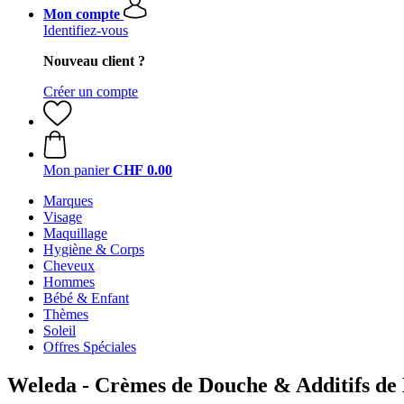
Mon compte
Identifiez-vous
Nouveau client ?
Créer un compte
Mon panier
CHF 0.00
Marques
Visage
Maquillage
Hygiène & Corps
Cheveux
Hommes
Bébé & Enfant
Thèmes
Soleil
Offres Spéciales
Weleda - Crèmes de Douche & Additifs de