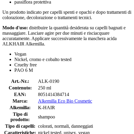
passiflora protettiva
Un prodotto indicato per capelli spenti e opachi e dopo trattamenti di
colorazione, decolorazione o trattamenti tecnici.
Modo d'uso:
distribuire la quantità desiderata su capelli bagnati e
massaggiare. Lasciare agire per due minuti e risciacquare
accuratamente. Applicare successivamente la maschera acida
ALKHAIR Alkemilla.
Vegan
Nickel, cromo e cobalto tested
Cruelty free
PAO 6 M
Art.-Nr.:
ALK-0190
Contenuto:
250 ml
EAN:
8051414384714
Marca:
Alkemilla Eco Bio Cosmetic
Alkemilla:
K-HAIR
Tipo di
shampoo
prodotto:
Tipo di capelli:
colorati, normali, danneggiati
Caratteristiche:
nickel tested, unisex, vegan