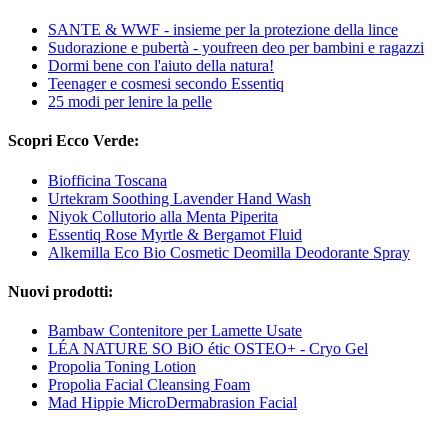
SANTE & WWF - insieme per la protezione della lince
Sudorazione e pubertà - youfreen deo per bambini e ragazzi
Dormi bene con l'aiuto della natura!
Teenager e cosmesi secondo Essentiq
25 modi per lenire la pelle
Scopri Ecco Verde:
Biofficina Toscana
Urtekram Soothing Lavender Hand Wash
Niyok Collutorio alla Menta Piperita
Essentiq Rose Myrtle & Bergamot Fluid
Alkemilla Eco Bio Cosmetic Deomilla Deodorante Spray
Nuovi prodotti:
Bambaw Contenitore per Lamette Usate
LÉA NATURE SO BiO étic OSTEO+ - Cryo Gel
Propolia Toning Lotion
Propolia Facial Cleansing Foam
Mad Hippie MicroDermabrasion Facial