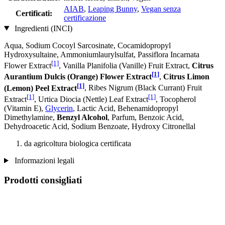
AIAB
,
Leaping Bunny
,
Vegan senza
Certificati:
certificazione
Ingredienti (INCI)
Aqua, Sodium Cocoyl Sarcosinate, Cocamidopropyl
Hydroxysultaine, Ammoniumlaurylsulfat, Passiflora Incarnata
[1]
Flower Extract
, Vanilla Planifolia (Vanille) Fruit Extract,
Citrus
[1]
Aurantium Dulcis (Orange) Flower Extract
,
Citrus Limon
[1]
(Lemon) Peel Extract
, Ribes Nigrum (Black Currant) Fruit
[1]
[1]
Extract
, Urtica Diocia (Nettle) Leaf Extract
, Tocopherol
(Vitamin E),
Glycerin
, Lactic Acid, Behenamidopropyl
Dimethylamine,
Benzyl Alcohol
, Parfum, Benzoic Acid,
Dehydroacetic Acid, Sodium Benzoate, Hydroxy Citronellal
da agricoltura biologica certificata
Informazioni legali
Prodotti consigliati