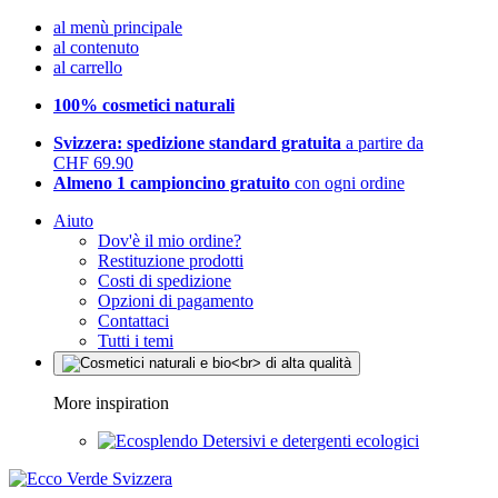
al menù principale
al contenuto
al carrello
100% cosmetici naturali
Svizzera: spedizione standard gratuita
a partire da
CHF 69.90
Almeno 1 campioncino gratuito
con ogni ordine
Aiuto
Dov'è il mio ordine?
Restituzione prodotti
Costi di spedizione
Opzioni di pagamento
Contattaci
Tutti i temi
More inspiration
Detersivi e detergenti ecologici