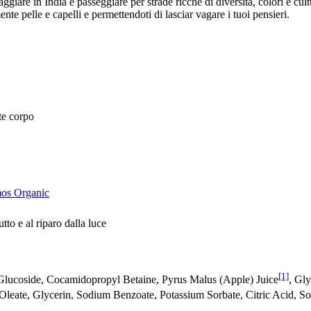
aggiare in India e passeggiare per strade ricche di diversità, colori e c
e pelle e capelli e permettendoti di lasciar vagare i tuoi pensieri.
te corpo
os Organic
tto e al riparo dalla luce
[1]
 Glucoside, Cocamidopropyl Betaine, Pyrus Malus (Apple) Juice
, Gly
 Oleate, Glycerin, Sodium Benzoate, Potassium Sorbate, Citric Acid, S