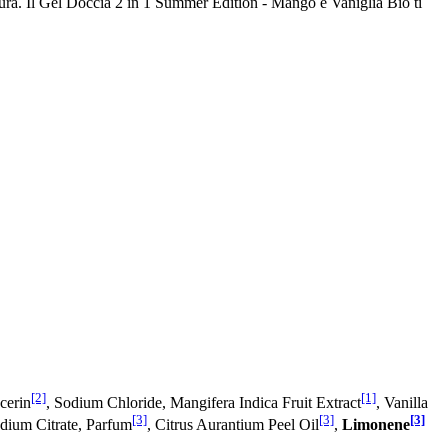
ultura. Il Gel Doccia 2 in 1 Summer Edition - Mango e Vaniglia Bio ti
[2]
[1]
cerin
, Sodium Chloride, Mangifera Indica Fruit Extract
, Vanilla
[3]
[3]
[3]
odium Citrate, Parfum
, Citrus Aurantium Peel Oil
,
Limonene