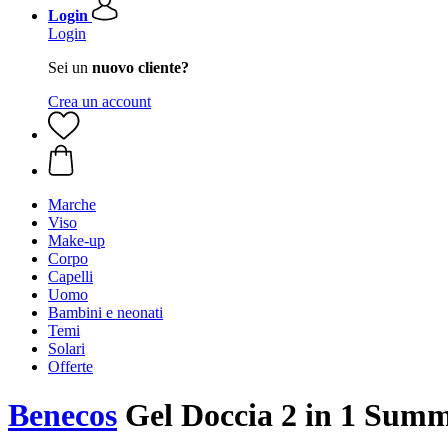
Login
Login
Sei un
nuovo cliente?
Crea un account
Marche
Viso
Make-up
Corpo
Capelli
Uomo
Bambini e neonati
Temi
Solari
Offerte
Benecos
Gel Doccia 2 in 1 Summe