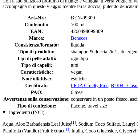
Con il suo delizioso profumo di mango e vaniglia, ti verrà voglia di vi
accompagna in questo viaggio mentre fai la doccia, pulendo delicatament
Art.-Nr.:
BEN-99309
Contenuto:
500 ml
EAN:
4260498099309
Marca:
Benecos
Consistenza/formato:
liquida
Tipo di prodotto:
shampoo & doccia 2in1 , detergen
Tipi di pelle adatti:
ogni tipo
Tipo di capelli:
tutti
Caratteristiche:
vegan
Note olfattive:
esotiche
Certificati:
PETA Cruelty Free
,
BDIH - Cosm
PAO:
6 mesi
Avvertenze sulla conservazione:
conservare in un posto fresco, asciu
Tipo di confezione:
flacone, travel size
Ingredienti (INCI)
[1]
Aqua, Aloe Barbadensis Leaf Juice
, Sodium Coco­ Sulfate, Lauryl
[1]
Planifolia (Vanille) Fruit Extract
, Inulin, Coco Glucoside, Glyceryl