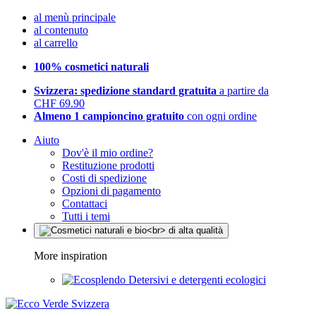
al menù principale
al contenuto
al carrello
100% cosmetici naturali
Svizzera: spedizione standard gratuita
a partire da
CHF 69.90
Almeno 1 campioncino gratuito
con ogni ordine
Aiuto
Dov'è il mio ordine?
Restituzione prodotti
Costi di spedizione
Opzioni di pagamento
Contattaci
Tutti i temi
More inspiration
Detersivi e detergenti ecologici