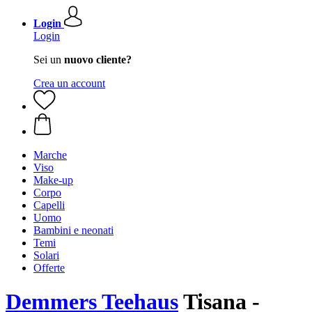
Login
Login
Sei un
nuovo cliente?
Crea un account
Marche
Viso
Make-up
Corpo
Capelli
Uomo
Bambini e neonati
Temi
Solari
Offerte
Demmers Teehaus
Tisana -