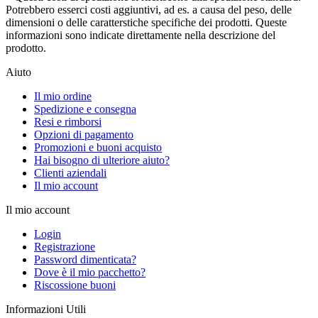
Potrebbero esserci costi aggiuntivi, ad es. a causa del peso, delle
dimensioni o delle caratterstiche specifiche dei prodotti. Queste
informazioni sono indicate direttamente nella descrizione del
prodotto.
Aiuto
Il mio ordine
Spedizione e consegna
Resi e rimborsi
Opzioni di pagamento
Promozioni e buoni acquisto
Hai bisogno di ulteriore aiuto?
Clienti aziendali
Il mio account
Il mio account
Login
Registrazione
Password dimenticata?
Dove è il mio pacchetto?
Riscossione buoni
Informazioni Utili