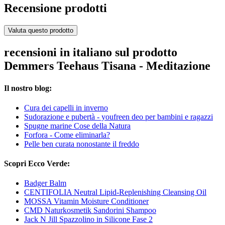
Recensione prodotti
Valuta questo prodotto
recensioni in italiano sul prodotto
Demmers Teehaus Tisana - Meditazione
Il nostro blog:
Cura dei capelli in inverno
Sudorazione e pubertà - youfreen deo per bambini e ragazzi
Spugne marine Cose della Natura
Forfora - Come eliminarla?
Pelle ben curata nonostante il freddo
Scopri Ecco Verde:
Badger Balm
CENTIFOLIA Neutral Lipid-Replenishing Cleansing Oil
MOSSA Vitamin Moisture Conditioner
CMD Naturkosmetik Sandorini Shampoo
Jack N Jill Spazzolino in Silicone Fase 2