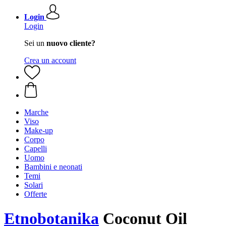
Login
Login
Sei un
nuovo cliente?
Crea un account
Marche
Viso
Make-up
Corpo
Capelli
Uomo
Bambini e neonati
Temi
Solari
Offerte
Etnobotanika
Coconut Oil