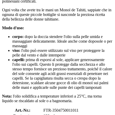
polinesiani certificati.
Ogni volta che avete tra le mani un Monoï de Tahiti, sappiate che in
ognuna di queste piccole bottiglie si nasconde la preziosa ricetta
della bellezza delle donne tahitiane.
Modo d'uso:
corpo:
dopo la doccia stendere l'olio sulla pelle umida e
massaggiare delicatamente. Ideale anche come doposole o per
massaggi
viso:
l'olio può essere utilizzato sul viso per proteggere la
pelle dal vento e dalle intemperie
capelli:
prima di esporsi al sole, applicare generosamente
l'olio sui capelli. Questo li protegge dalla secchezza e allo
stesso tempo fornisce un prezioso trattamento, poiché il calore
del sole consente agli acidi grassi essenziali di penetrare nei
capelli. Se la capigliatura risulta secca o crespa dopo la
detersione, scaldare alcune gocce di olio di monoï sui palmi
delle mani e applicarle sulle punte dei capelli tamponati
Nota:
l'olio solidifica a temperature inferiori a 25°C, ma torna
liquido se riscaldato al sole o a bagnomaria.
Art.-Nr.:
FTR-3504750011011