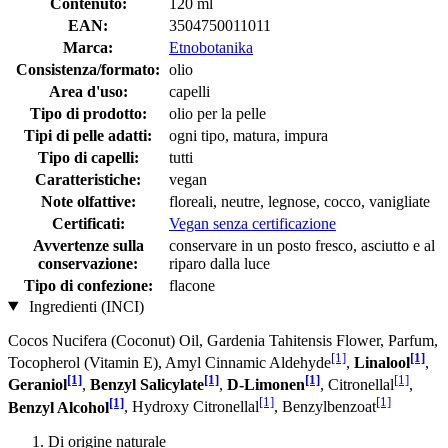
Contenuto:
120 ml
EAN:
3504750011011
Marca:
Etnobotanika
Consistenza/formato:
olio
Area d'uso:
capelli
Tipo di prodotto:
olio per la pelle
Tipi di pelle adatti:
ogni tipo, matura, impura
Tipo di capelli:
tutti
Caratteristiche:
vegan
Note olfattive:
floreali, neutre, legnose, cocco, vanigliate
Certificati:
Vegan senza certificazione
Avvertenze sulla
conservare in un posto fresco, asciutto e al
conservazione:
riparo dalla luce
Tipo di confezione:
flacone
Ingredienti (INCI)
Cocos Nucifera (Coconut) Oil, Gardenia Tahitensis Flower, Parfum,
[1]
[1]
Tocopherol (Vitamin E), Amyl Cinnamic Aldehyde
,
Linalool
,
[1]
[1]
[1]
[1]
Geraniol
,
Benzyl Salicylate
,
D-Limonen
, Citronellal
,
[1]
[1]
[1]
Benzyl Alcohol
, Hydroxy Citronellal
, Benzylbenzoat
Di origine naturale