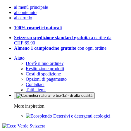
al menù principale
al contenuto
al carrello
100% cosmetici naturali
Svizzera: spedizione standard gratuita
a partire da
CHF 69.90
Almeno 1 campioncino gratuito
con ogni ordine
Aiuto
Dov'è il mio ordine?
Restituzione prodotti
Costi di spedizione
Opzioni di pagamento
Contattaci
Tutti i temi
More inspiration
Detersivi e detergenti ecologici