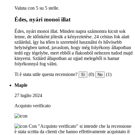
Valuta con 5 su 5 stelle.
Édes, nyári monoi illat
Édes, nyári monoi illat. Minden napra számomra kicsit sok
lenne, de időnként jólesik a kényeztetése. 24 celsius fok alatt
szilárdul, így ha télen is szeretnéd használni és hűvösebb
helyiségben tartod, javaslom, hogy még folyékony állapotban
tedd egy tégelybe, mert ebből a flakonból nehezen tudod majd
kinyerni. Szilárd állapotban az ujjad melegétől is hamar
folyékonnyá fog válni.
Ti è stata utile questa recensione?
(0)
(1)
Sì
No
Maple
27 luglio 2024
Acquisto verificato
Con "Acquisto verificato" si intende che la recensione
è stata scritta da clienti che hanno effettivamente acquistato il