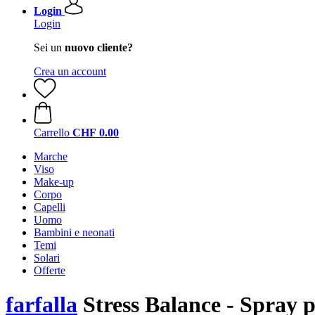
Login
Login
Sei un
nuovo cliente?
Crea un account
Carrello
CHF 0.00
Marche
Viso
Make-up
Corpo
Capelli
Uomo
Bambini e neonati
Temi
Solari
Offerte
farfalla
Stress Balance - Spray p