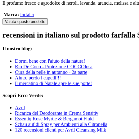
Il profumo fresco e agrodolce di neroli, lavanda, arancia, melissa e altri
Marca:
farfalla
Valuta questo prodotto
recensioni in italiano sul prodotto farfall
Il nostro blog:
Dormi bene con l'aiuto della natura!
Rio De Coco - Protezione COCCOlosa
Cura della pelle in autunno - 2a parte
Aiuto, perdo i capelli!!!
Il mercatino di Natale apre le sue porte!
Scopri Ecco Verde:
Avril
Ricarica del Deodorante in Crema Sensitiv
Essentiq Rose Myrtle & Bergamot Fluid
Schau auf di Spray per Ambienti alla Citronella
120 recensioni clienti per Avril Cleansing Milk