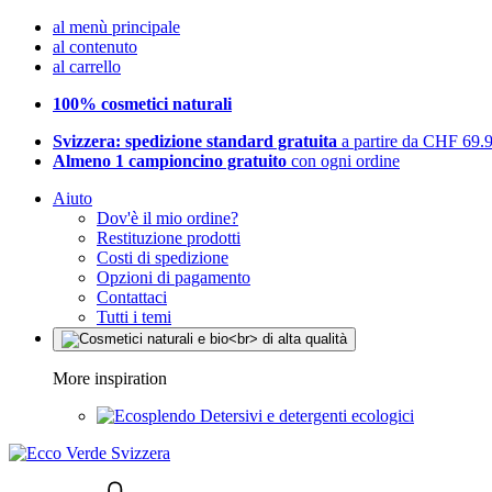
al menù principale
al contenuto
al carrello
100% cosmetici naturali
Svizzera: spedizione standard gratuita
a partire da CHF 69.
Almeno 1 campioncino gratuito
con ogni ordine
Aiuto
Dov'è il mio ordine?
Restituzione prodotti
Costi di spedizione
Opzioni di pagamento
Contattaci
Tutti i temi
More inspiration
Detersivi e detergenti ecologici