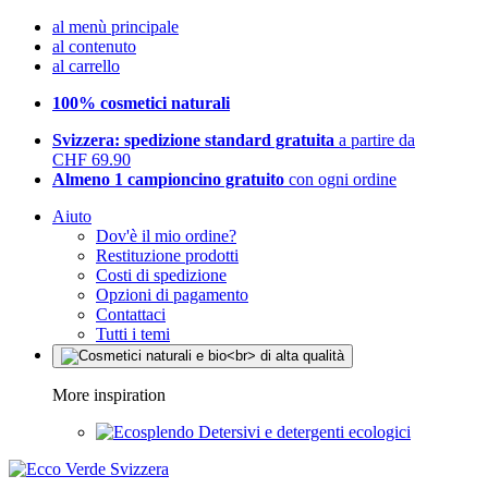
al menù principale
al contenuto
al carrello
100% cosmetici naturali
Svizzera: spedizione standard gratuita
a partire da
CHF 69.90
Almeno 1 campioncino gratuito
con ogni ordine
Aiuto
Dov'è il mio ordine?
Restituzione prodotti
Costi di spedizione
Opzioni di pagamento
Contattaci
Tutti i temi
More inspiration
Detersivi e detergenti ecologici