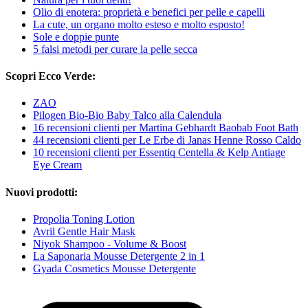
Olio di enotera: proprietà e benefici per pelle e capelli
La cute, un organo molto esteso e molto esposto!
Sole e doppie punte
5 falsi metodi per curare la pelle secca
Scopri Ecco Verde:
ZAO
Pilogen Bio-Bio Baby Talco alla Calendula
16 recensioni clienti per Martina Gebhardt Baobab Foot Bath
44 recensioni clienti per Le Erbe di Janas Henne Rosso Caldo
10 recensioni clienti per Essentiq Centella & Kelp Antiage
Eye Cream
Nuovi prodotti:
Propolia Toning Lotion
Avril Gentle Hair Mask
Niyok Shampoo - Volume & Boost
La Saponaria Mousse Detergente 2 in 1
Gyada Cosmetics Mousse Detergente