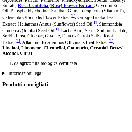
Glycerides, Parfum, Panthenol, Phenoxyethanol, Sodium Cetearyl
Sulfate,
Rosa Centifolia (Rose) Flower Extract
, Glycerin Soja
Oil, Phosphatidylcholine, Xanthan Gum, Tocopherol (Vitamin E),
[1]
Calendula Officinalis Flower Extract
, Ginkgo Biloba Leaf
[1]
Extract, Helianthus Annus (Sunflower) Seed Oil
, Simmondsia
[1]
Chinensis (Jojoba) Seed Oil
, Lactic Acid, Serin, Sodium Lactate,
Sorbit, Urea, Glucose, Glycine, Daucus Carota Sativa Root
[1]
[1]
Extract
, Allantoin, Rosmarinus Officinalis Leaf Extract
,
Linalool
,
Limonene
,
Citronellol
,
Coumarin
,
Geraniol
,
Benzyl
Alcohol
,
Citral
da agricoltura biologica certificata
Informazioni legali
Prodotti consigliati