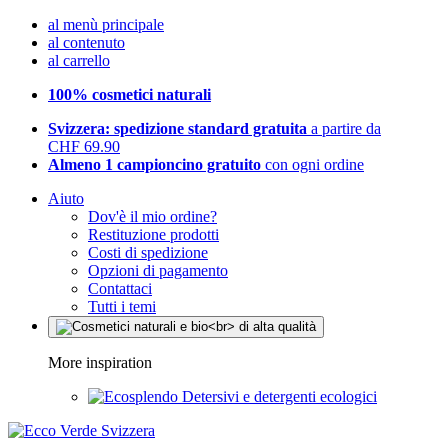
al menù principale
al contenuto
al carrello
100% cosmetici naturali
Svizzera: spedizione standard gratuita
a partire da
CHF 69.90
Almeno 1 campioncino gratuito
con ogni ordine
Aiuto
Dov'è il mio ordine?
Restituzione prodotti
Costi di spedizione
Opzioni di pagamento
Contattaci
Tutti i temi
More inspiration
Detersivi e detergenti ecologici