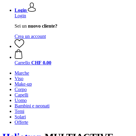
Login
Login
Sei un
nuovo cliente?
Crea un account
Carrello
CHF 0.00
Marche
Viso
Make-up
Corpo
Capelli
Uomo
Bambini e neonati
Temi
Solari
Offerte