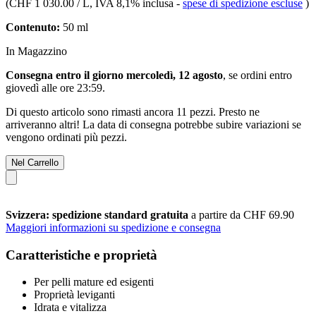
(
CHF 1 030.00 / L
, IVA 8,1% inclusa
-
spese di spedizione escluse
)
Contenuto:
50 ml
In Magazzino
Consegna entro il giorno mercoledì, 12 agosto
, se ordini entro
giovedì alle ore 23:59
.
Di questo articolo sono rimasti ancora 11 pezzi. Presto ne
arriveranno altri! La data di consegna potrebbe subire variazioni se
vengono ordinati più pezzi.
Nel Carrello
Svizzera: spedizione standard gratuita
a partire da CHF 69.90
Maggiori informazioni su spedizione e consegna
Caratteristiche e proprietà
Per pelli mature ed esigenti
Proprietà leviganti
Idrata e vitalizza