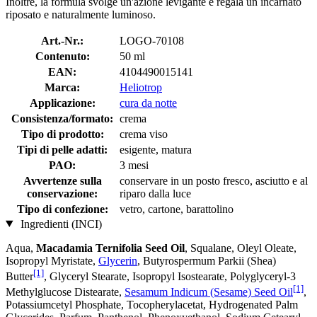
Inoltre, la formula svolge un'azione levigante e regala un incarnato
riposato e naturalmente luminoso.
Art.-Nr.:
LOGO-70108
Contenuto:
50 ml
EAN:
4104490015141
Marca:
Heliotrop
Applicazione:
cura da notte
Consistenza/formato:
crema
Tipo di prodotto:
crema viso
Tipi di pelle adatti:
esigente, matura
PAO:
3 mesi
Avvertenze sulla
conservare in un posto fresco, asciutto e al
conservazione:
riparo dalla luce
Tipo di confezione:
vetro, cartone, barattolino
Ingredienti (INCI)
Aqua,
Macadamia Ternifolia Seed Oil
, Squalane, Oleyl Oleate,
Isopropyl Myristate,
Glycerin
, Butyrospermum Parkii (Shea)
[1]
Butter
, Glyceryl Stearate, Isopropyl Isostearate, Polyglyceryl-3
[1]
Methylglucose Distearate,
Sesamum Indicum (Sesame) Seed Oil
,
Potassiumcetyl Phosphate, Tocopherylacetat, Hydrogenated Palm