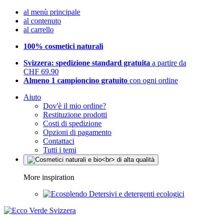
al menù principale
al contenuto
al carrello
100% cosmetici naturali
Svizzera: spedizione standard gratuita
a partire da
CHF 69.90
Almeno 1 campioncino gratuito
con ogni ordine
Aiuto
Dov'è il mio ordine?
Restituzione prodotti
Costi di spedizione
Opzioni di pagamento
Contattaci
Tutti i temi
More inspiration
Detersivi e detergenti ecologici