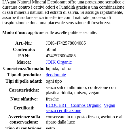
L'Aqua Natural Mineral Deodorant offre una protezione semplice e
duratura contro i cattivi odori e l'umidità grazie a una combinazione
di sali minerali naturali ed estratti di salvia. Si asciuga rapidamente,
assorbe il sudore senza interferire con il naturale processo di
traspirazione e dona una piacevole sensazione di freschezza.
Modo d'uso:
applicare sulle ascelle pulite e asciutte.
Art.-Nr.:
JOK-4742578004085
Contenuto:
50 ml
EAN:
4742578004085
Marca:
JOIK Organic
Consistenza/formato:
liquida, roll-on
Tipo di prodotto:
deodorante
Tipi di pelle adatti:
ogni tipo
senza sali di alluminio, confezione con
Caratteristiche:
plastica ridotta, unisex, vegan
Note olfattive:
fresche
ECOCERT - Cosmos Organic
,
Vegan
Certificati:
senza certificazione
Avvertenze sulla
conservare in un posto fresco, asciutto e al
conservazione:
riparo dalla luce
Tipo di confezione:
vetro