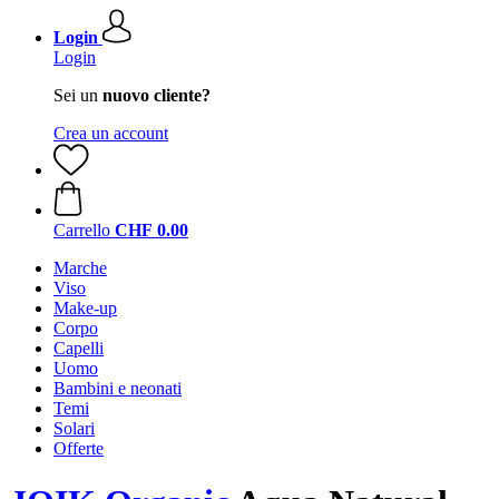
Login
Login
Sei un
nuovo cliente?
Crea un account
Carrello
CHF 0.00
Marche
Viso
Make-up
Corpo
Capelli
Uomo
Bambini e neonati
Temi
Solari
Offerte