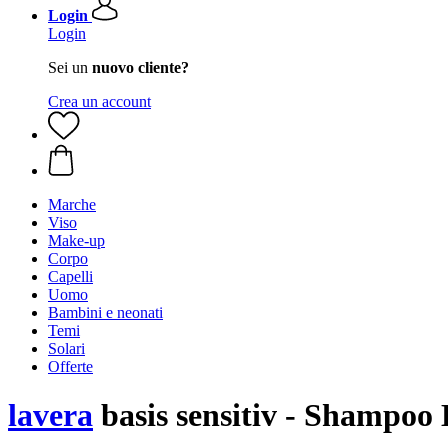
Login
Login
Sei un
nuovo cliente?
Crea un account
Marche
Viso
Make-up
Corpo
Capelli
Uomo
Bambini e neonati
Temi
Solari
Offerte
lavera
basis sensitiv - Shampoo