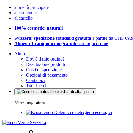
al menù principale
al contenuto
al carrello
100% cosmetici naturali
Svizzera: spedizione standard gratuita
a partire da CHF 69.
Almeno 1 campioncino gratuito
con ogni ordine
Aiuto
Dov'è il mio ordine?
Restituzione prodotti
Costi di spedizione
Opzioni di pagamento
Contattaci
Tutti i temi
More inspiration
Detersivi e detergenti ecologici