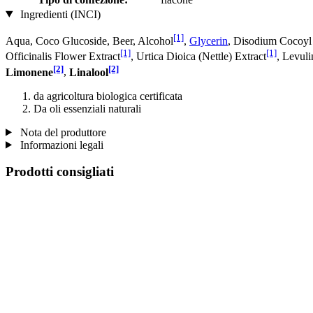
Ingredienti (INCI)
[1]
Aqua, Coco Glucoside, Beer, Alcohol
,
Glycerin
, Disodium Cocoyl
[1]
[1]
Officinalis Flower Extract
, Urtica Dioica (Nettle) Extract
, Levul
[2]
[2]
Limonene
,
Linalool
da agricoltura biologica certificata
Da oli essenziali naturali
Nota del produttore
Informazioni legali
Prodotti consigliati