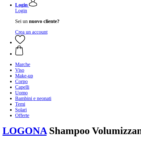
Login
Login
Sei un
nuovo cliente?
Crea un account
Marche
Viso
Make-up
Corpo
Capelli
Uomo
Bambini e neonati
Temi
Solari
Offerte
LOGONA
Shampoo Volumizzant