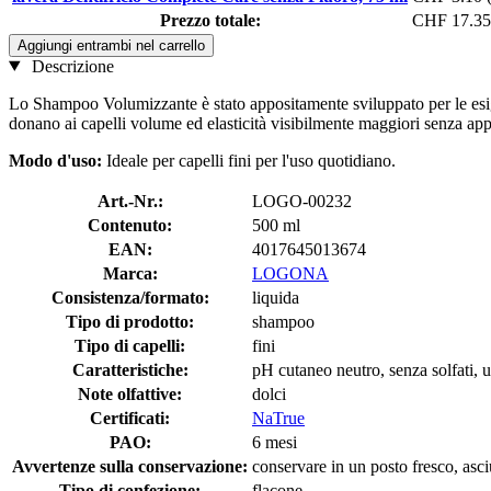
Prezzo totale:
CHF 17.35
Aggiungi entrambi nel carrello
Descrizione
Lo Shampoo Volumizzante è stato appositamente sviluppato per le esigenz
donano ai capelli volume ed elasticità visibilmente maggiori senza appe
Modo d'uso:
Ideale per capelli fini per l'uso quotidiano.
Art.-Nr.:
LOGO-00232
Contenuto:
500 ml
EAN:
4017645013674
Marca:
LOGONA
Consistenza/formato:
liquida
Tipo di prodotto:
shampoo
Tipo di capelli:
fini
Caratteristiche:
pH cutaneo neutro, senza solfati, 
Note olfattive:
dolci
Certificati:
NaTrue
PAO:
6 mesi
Avvertenze sulla conservazione:
conservare in un posto fresco, asciu
Tipo di confezione:
flacone