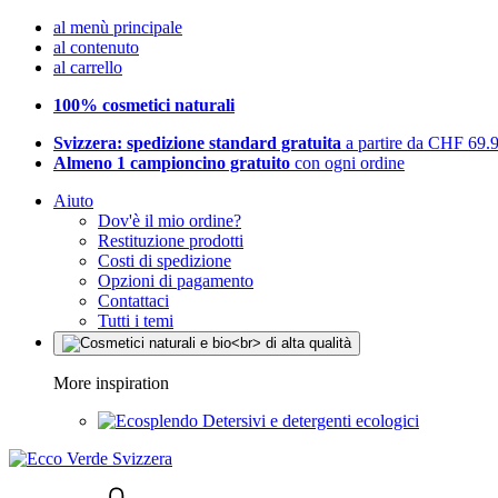
al menù principale
al contenuto
al carrello
100% cosmetici naturali
Svizzera: spedizione standard gratuita
a partire da CHF 69.
Almeno 1 campioncino gratuito
con ogni ordine
Aiuto
Dov'è il mio ordine?
Restituzione prodotti
Costi di spedizione
Opzioni di pagamento
Contattaci
Tutti i temi
More inspiration
Detersivi e detergenti ecologici