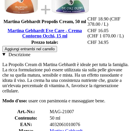
CHF 18.90
(CHF
Martina Gebhardt Propolis Cream, 50 ml
378.00 / L)
Martina Gebhardt Eye Care - Crema
CHF 16.05
Contorno Occhi, 15 ml
(CHF 1 070.00 / L)
Prezzo totale:
CHF 34.95
Aggiungi entrambi nel carrello
Descrizione
La Propolis Cream di Martina Gebhardt è ideale per tutta la famiglia.
La ricca formulazione può essere utilizzata sia sulla pelle giovane
che su quella matura, sensibile e mista. Ha un effetto rassodante e
idrata il viso. La crema ha una consistenza nutriente che, grazie a
un'elevata percentuale di vitamina A, favorisce la rigenerazione
cellulare.
Modo d'uso:
usare con parsimonia e massaggiare bene.
Art.-Nr.:
MAG-21007
Contenuto:
50 ml
EAN:
4032061010076
Marca:
Martina Gebhardt