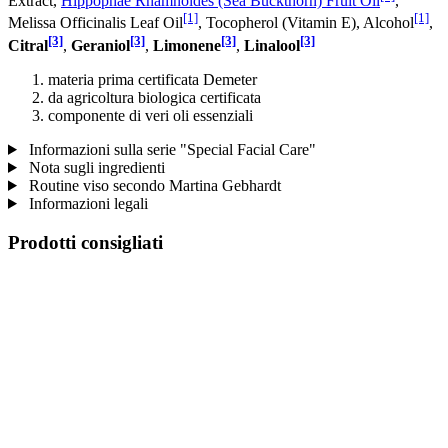
Extract,
Hippophae Rhamnoides (Sea Buckthorn) Fruit Oil
,
[1]
[1]
Melissa Officinalis Leaf Oil
, Tocopherol (Vitamin E), Alcohol
,
[3]
[3]
[3]
[3]
Citral
,
Geraniol
,
Limonene
,
Linalool
materia prima certificata Demeter
da agricoltura biologica certificata
componente di veri oli essenziali
Informazioni sulla serie "Special Facial Care"
Nota sugli ingredienti
Routine viso secondo Martina Gebhardt
Informazioni legali
Prodotti consigliati