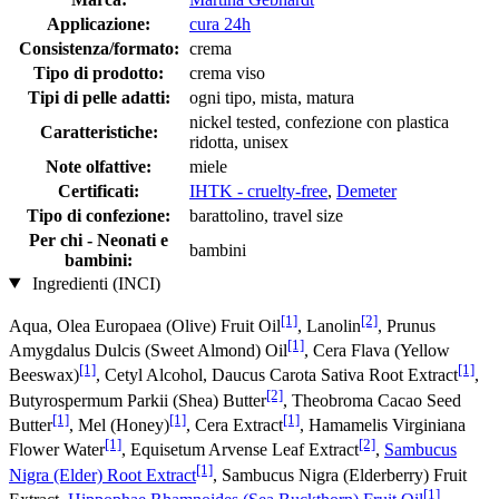
Applicazione:
cura 24h
Consistenza/formato:
crema
Tipo di prodotto:
crema viso
Tipi di pelle adatti:
ogni tipo, mista, matura
nickel tested, confezione con plastica
Caratteristiche:
ridotta, unisex
Note olfattive:
miele
Certificati:
IHTK - cruelty-free
,
Demeter
Tipo di confezione:
barattolino, travel size
Per chi - Neonati e
bambini
bambini:
Ingredienti (INCI)
[1]
[2]
Aqua, Olea Europaea (Olive) Fruit Oil
, Lanolin
, Prunus
[1]
Amygdalus Dulcis (Sweet Almond) Oil
, Cera Flava (Yellow
[1]
[1]
Beeswax)
, Cetyl Alcohol, Daucus Carota Sativa Root Extract
,
[2]
Butyrospermum Parkii (Shea) Butter
, Theobroma Cacao Seed
[1]
[1]
[1]
Butter
, Mel (Honey)
, Cera Extract
, Hamamelis Virginiana
[1]
[2]
Flower Water
, Equisetum Arvense Leaf Extract
,
Sambucus
[1]
Nigra (Elder) Root Extract
, Sambucus Nigra (Elderberry) Fruit
[1]