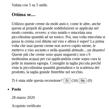
Valuta con 5 su 5 stelle.
Ottima se....
Utilizzo queste creme da molti anni e, come le altre, anche
questa al propoli dá grande soddisfazioni se applicata nel
modo corretto, ovvero: a viso umido e miscelata una
piccolissima quantità ad un tonico. Poi, una volta miscelata si
passa la crema così diluita sul viso e allora è super! La prima
volta che usai queste creme non avevo capito niente, le
mettevo a viso asciutto e nella quantità abituale....un disastro!
Queste più che creme sono quasi unguenti ( non c'è
moltissima acqua) per cui applicandola come sopra cura la
pelle in maniera egregia. Consiglio la taglia piccola perché
vista la piccolissima quantità giornaliera e la scadenza del
prodotto, la taglia grande finirebbe nel secchio.
Ti è stata utile questa recensione?
(34)
(0)
Sì
No
Paola
28 marzo 2020
Acquisto verificato