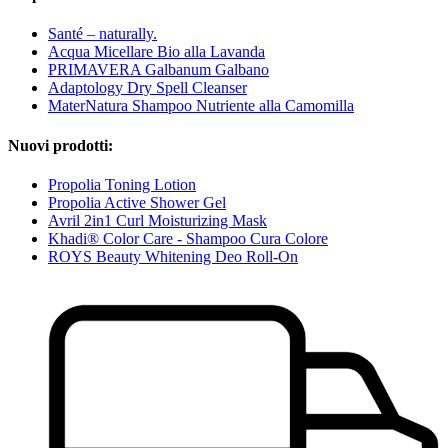
Santé – naturally.
Acqua Micellare Bio alla Lavanda
PRIMAVERA Galbanum Galbano
Adaptology Dry Spell Cleanser
MaterNatura Shampoo Nutriente alla Camomilla
Nuovi prodotti:
Propolia Toning Lotion
Propolia Active Shower Gel
Avril 2in1 Curl Moisturizing Mask
Khadi® Color Care - Shampoo Cura Colore
ROYS Beauty Whitening Deo Roll-On