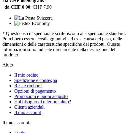
da CHF 69.90
gratis*
da CHF 0.00
CHF 7.90
* Questi costi di spedizione si riferiscono alla spedizione standard.
Potrebbero esserci costi aggiuntivi, ad es. a causa del peso, delle
dimensioni o delle caratterstiche specifiche dei prodotti. Queste
informazioni sono indicate direttamente nella descrizione del
prodotto.
Aiuto
Il mio ordine
Spedizione e consegna
Resi e rimborsi
Opzioni di pagamento
Promozioni e buoni acquisto
Hai bisogno di ulteriore aiuto?
Clienti aziendali
Il mio account
Il mio account
Login