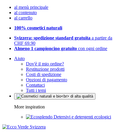
al menù principale
al contenuto
al carrello
100% cosmetici naturali
Svizzera: spedizione standard gratuita
a partire da
CHF 69.90
Almeno 1 campioncino gratuito
con ogni ordine
Aiuto
Dov'è il mio ordine?
Restituzione prodotti
Costi di spedizione
Opzioni di pagamento
Contattaci
Tutti i temi
More inspiration
Detersivi e detergenti ecologici