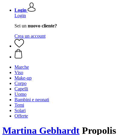
Login
Login
Sei un
nuovo cliente?
Crea un account
Marche
Viso
Make-up
Corpo
Capelli
Uomo
Bambini e neonati
Temi
Solari
Offerte
Martina Gebhardt
Propolis