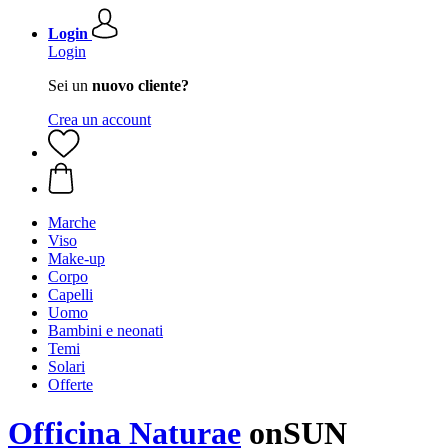
Login
Login
Sei un
nuovo cliente?
Crea un account
Marche
Viso
Make-up
Corpo
Capelli
Uomo
Bambini e neonati
Temi
Solari
Offerte
Officina Naturae
onSUN