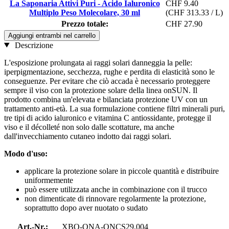
La Saponaria Attivi Puri - Acido Ialuronico
CHF 9.40
Multiplo Peso Molecolare, 30 ml
(CHF 313.33 / L)
Prezzo totale:
CHF 27.90
Aggiungi entrambi nel carrello
Descrizione
L'esposizione prolungata ai raggi solari danneggia la pelle:
iperpigmentazione, secchezza, rughe e perdita di elasticità sono le
conseguenze. Per evitare che ciò accada è necessario proteggere
sempre il viso con la protezione solare della linea onSUN. Il
prodotto combina un'elevata e bilanciata protezione UV con un
trattamento anti-età. La sua formulazione contiene filtri minerali puri,
tre tipi di acido ialuronico e vitamina C antiossidante, protegge il
viso e il décolleté non solo dalle scottature, ma anche
dall'invecchiamento cutaneo indotto dai raggi solari.
Modo d'uso:
applicare la protezione solare in piccole quantità e distribuire
uniformemente
può essere utilizzata anche in combinazione con il trucco
non dimenticate di rinnovare regolarmente la protezione,
soprattutto dopo aver nuotato o sudato
Art.-Nr.:
XBO-ONA-ONCS29.004