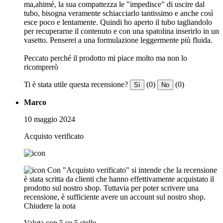
ma,ahimè, la sua compattezza le "impedisce" di uscire dal
tubo, bisogna veramente schiacciarlo tantissimo e anche così
esce poco e lentamente. Quindi ho aperto il tubo tagliandolo
per recuperarne il contenuto e con una spatolina inserirlo in un
vasetto. Penserei a una formulazione leggermente più fluida.
Peccato perché il prodotto mi piace molto ma non lo
ricomprerò
Ti è stata utile questa recensione?
(0)
(0)
Sì
No
Marco
10 maggio 2024
Acquisto verificato
Con "Acquisto verificato" si intende che la recensione
è stata scritta da clienti che hanno effettivamente acquistato il
prodotto sul nostro shop. Tuttavia per poter scrivere una
recensione, è sufficiente avere un account sul nostro shop.
Chiudere la nota
Valuta con 5 su 5 stelle.