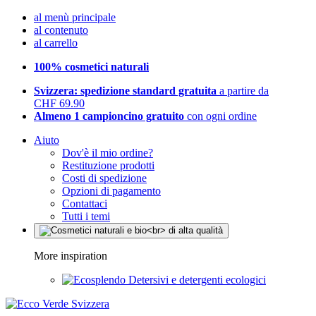
al menù principale
al contenuto
al carrello
100% cosmetici naturali
Svizzera: spedizione standard gratuita
a partire da
CHF 69.90
Almeno 1 campioncino gratuito
con ogni ordine
Aiuto
Dov'è il mio ordine?
Restituzione prodotti
Costi di spedizione
Opzioni di pagamento
Contattaci
Tutti i temi
More inspiration
Detersivi e detergenti ecologici