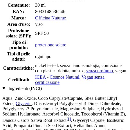
Contenuto:
30 ml
EAN:
8033148536546
Marca:
Officina Naturae
Area d'uso:
viso
Protezione
SPF 50
solare (SPF):
Tipo di
protezione solare
prodotto:
Tipi di pelle
ogni tipo
adatti:
nickel tested, senza nanotecnologia, confezione
Caratteristiche:
con plastica ridotta, unisex,
senza profumo
, vegan
ICEA - Cosmos Natural
,
Vegan senza
Certificati:
certificazione
Ingredienti (INCI)
Aqua, Zinc Oxide, Coco Caprylate/Caprate, Shea Butter Ethyl
Esters,
Glycerin
, Diisostearoyl Polyglyceryl-3 Dimer Dilinoleate,
Polyglyceryl-3 Polyricinoleate, Magnesium Sulphate, Hydrolyzed
Sodium Hyaluronate, Ascorbyl Glucoside, Tocopherol (Vitamin E),
[1]
Daucus Carota Sativa Root Extract
, Glyceryl Caprate, Isostearic
Acid, Pongamia Pinnata Seed Extract, Helianthus Annus