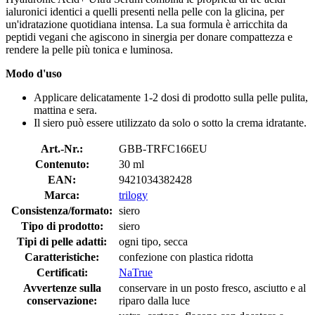
ialuronici identici a quelli presenti nella pelle con la glicina, per
un'idratazione quotidiana intensa. La sua formula è arricchita da
peptidi vegani che agiscono in sinergia per donare compattezza e
rendere la pelle più tonica e luminosa.
Modo d'uso
Applicare delicatamente 1-2 dosi di prodotto sulla pelle pulita,
mattina e sera.
Il siero può essere utilizzato da solo o sotto la crema idratante.
Art.-Nr.:
GBB-TRFC166EU
Contenuto:
30 ml
EAN:
9421034382428
Marca:
trilogy
Consistenza/formato:
siero
Tipo di prodotto:
siero
Tipi di pelle adatti:
ogni tipo, secca
Caratteristiche:
confezione con plastica ridotta
Certificati:
NaTrue
Avvertenze sulla
conservare in un posto fresco, asciutto e al
conservazione:
riparo dalla luce