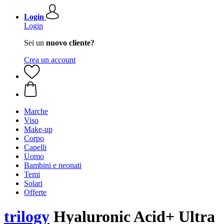
Login
Login
Sei un
nuovo cliente?
Crea un account
Marche
Viso
Make-up
Corpo
Capelli
Uomo
Bambini e neonati
Temi
Solari
Offerte
trilogy
Hyaluronic Acid+ Ultra