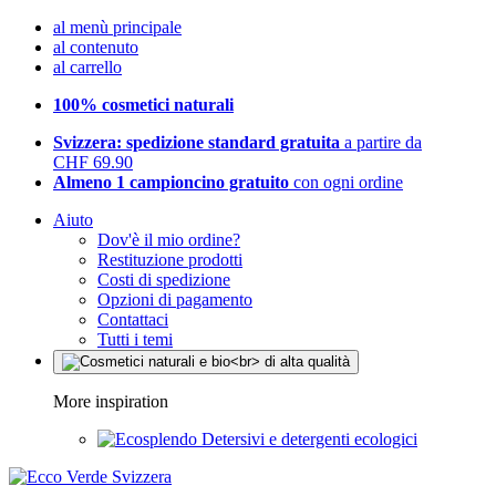
al menù principale
al contenuto
al carrello
100% cosmetici naturali
Svizzera: spedizione standard gratuita
a partire da
CHF 69.90
Almeno 1 campioncino gratuito
con ogni ordine
Aiuto
Dov'è il mio ordine?
Restituzione prodotti
Costi di spedizione
Opzioni di pagamento
Contattaci
Tutti i temi
More inspiration
Detersivi e detergenti ecologici