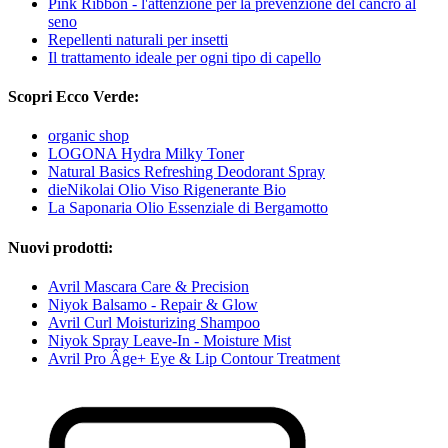
Pink Ribbon - l'attenzione per la prevenzione del cancro al
seno
Repellenti naturali per insetti
Il trattamento ideale per ogni tipo di capello
Scopri Ecco Verde:
organic shop
LOGONA Hydra Milky Toner
Natural Basics Refreshing Deodorant Spray
dieNikolai Olio Viso Rigenerante Bio
La Saponaria Olio Essenziale di Bergamotto
Nuovi prodotti:
Avril Mascara Care & Precision
Niyok Balsamo - Repair & Glow
Avril Curl Moisturizing Shampoo
Niyok Spray Leave-In - Moisture Mist
Avril Pro Âge+ Eye & Lip Contour Treatment