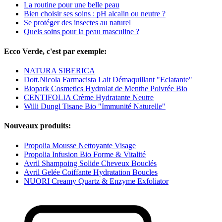
La routine pour une belle peau
Bien choisir ses soins : pH alcalin ou neutre ?
Se protéger des insectes au naturel
Quels soins pour la peau masculine ?
Ecco Verde, c'est par exemple:
NATURA SIBERICA
Dott.Nicola Farmacista Lait Démaquillant "Eclatante"
Biopark Cosmetics Hydrolat de Menthe Poivrée Bio
CENTIFOLIA Crème Hydratante Neutre
Willi Dungl Tisane Bio "Immunité Naturelle"
Nouveaux produits:
Propolia Mousse Nettoyante Visage
Propolia Infusion Bio Forme & Vitalité
Avril Shampoing Solide Cheveux Bouclés
Avril Gelée Coiffante Hydratation Boucles
NUORI Creamy Quartz & Enzyme Exfoliator