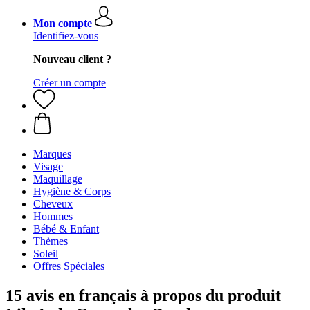
Mon compte
Identifiez-vous
Nouveau client ?
Créer un compte
Marques
Visage
Maquillage
Hygiène & Corps
Cheveux
Hommes
Bébé & Enfant
Thèmes
Soleil
Offres Spéciales
15 avis en français à propos du produit