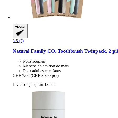
Ajouter
3.5 (2)
Natural Family CO.
Toothbrush Twinpack, 2 piè
Poils souples
Manche en amidon de maïs
Pour adultes et enfants
CHF 7.60
(CHF 3.80 / pcs)
Livraison jusqu'au 13 août