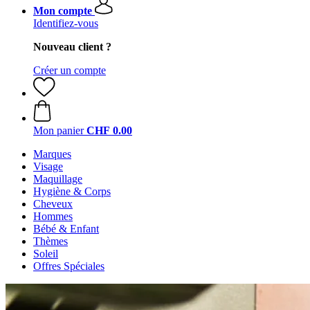
Mon compte
Identifiez-vous
Nouveau client ?
Créer un compte
Mon panier
CHF 0.00
Marques
Visage
Maquillage
Hygiène & Corps
Cheveux
Hommes
Bébé & Enfant
Thèmes
Soleil
Offres Spéciales