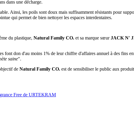
ans dans une décharge.
able. Ainsi, les poils sont doux mais suffisamment résistants pour supp
ointue qui permet de bien nettoyer les espaces interdentaires.
lème du plastique,
Natural Family CO.
et sa marque sœur
JACK N' J
s font don d'au moins 1% de leur chiffre d'affaires annuel à des fins e
nète saine
".
objectif de
Natural Family CO.
est de sensibiliser le public aux produit
agrance Free de URTEKRAM