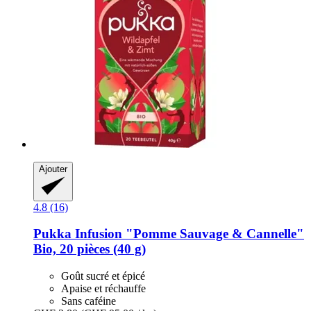
Ajouter
4.8 (16)
Pukka
Infusion "Pomme Sauvage & Cannelle"
Bio, 20 pièces (40 g)
Goût sucré et épicé
Apaise et réchauffe
Sans caféine