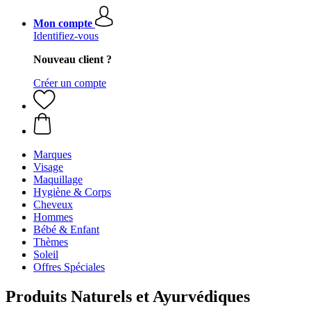
Mon compte
Identifiez-vous
Nouveau client ?
Créer un compte
Marques
Visage
Maquillage
Hygiène & Corps
Cheveux
Hommes
Bébé & Enfant
Thèmes
Soleil
Offres Spéciales
Produits Naturels et Ayurvédiques