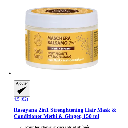
Ajouter
4.5 (82)
Rasayana
2in1 Strenghtening Hair Mask &
Conditioner Methi & Ginger, 150 ml
Pour les cheveux cassants et abîmés