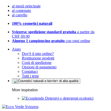
al menù principale
al contenuto
al carrello
100% cosmetici naturali
Svizzera: spedizione standard gratuita
a partire da
CHF 69.90
Almeno 1 campioncino gratuito
con ogni ordine
Aiuto
Dov'è il mio ordine?
Restituzione prodotti
Costi di spedizione
Opzioni di pagamento
Contattaci
Tutti i temi
More inspiration
Detersivi e detergenti ecologici