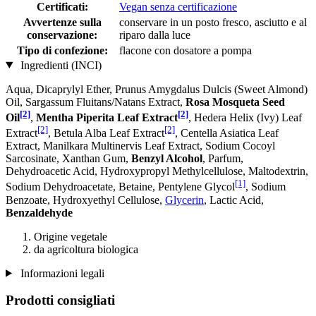
Certificati:
Vegan senza certificazione
Avvertenze sulla
conservare in un posto fresco, asciutto e al
conservazione:
riparo dalla luce
Tipo di confezione:
flacone con dosatore a pompa
Ingredienti (INCI)
Aqua, Dicaprylyl Ether, Prunus Amygdalus Dulcis (Sweet Almond)
Oil, Sargassum Fluitans/Natans Extract,
Rosa Mosqueta Seed
[2]
[2]
Oil
,
Mentha Piperita Leaf Extract
, Hedera Helix (Ivy) Leaf
[2]
[2]
Extract
, Betula Alba Leaf Extract
, Centella Asiatica Leaf
Extract, Manilkara Multinervis Leaf Extract, Sodium Cocoyl
Sarcosinate, Xanthan Gum,
Benzyl Alcohol
, Parfum,
Dehydroacetic Acid, Hydroxypropyl Methylcellulose, Maltodextrin,
[1]
Sodium Dehydroacetate, Betaine, Pentylene Glycol
, Sodium
Benzoate, Hydroxyethyl Cellulose,
Glycerin
, Lactic Acid,
Benzaldehyde
Origine vegetale
da agricoltura biologica
Informazioni legali
Prodotti consigliati