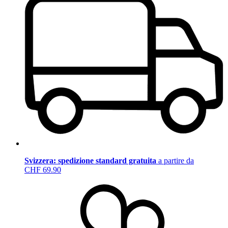
Svizzera: spedizione standard gratuita
a partire da
CHF 69.90