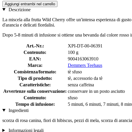
Aggiungi entrambi nel carrello
Descrizione
La miscela alla frutta Wild Cherry offre un'intensa esperienza di gusto
d'arancia e delicati fiordalisi.
Dopo 5-8 minuti di infusione si ottiene una bevanda dal colore rosso in
Art.-Nr.:
XPI-DT-00-06391
Contenuto:
100 g
EAN:
9004163063910
Marca:
Demmers Teehaus
Consistenza/formato:
tè sfuso
Tipo di prodotto:
tè, accessorio da tè
Caratteristiche:
senza caffeina
Avvertenze sulla conservazione:
conservare in un posto asciutto
Contenuto:
sfuso
Tempo di infusione:
5 minuti, 6 minuti, 7 minuti, 8 min
Ingredienti
scorza di rosa canina, fiori di hibiscus, pezzi di mela, scorza di arancia,
Informazioni legali