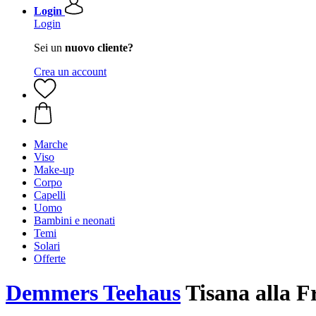
Login
Login
Sei un
nuovo cliente?
Crea un account
Marche
Viso
Make-up
Corpo
Capelli
Uomo
Bambini e neonati
Temi
Solari
Offerte
Demmers Teehaus
Tisana alla F