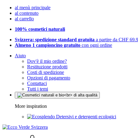
al menù principale
al contenuto
al carrello
100% cosmetici naturali
Svizzera: spedizione standard gratuita
a partire da CHF 69.
Almeno 1 campioncino gratuito
con ogni ordine
Aiuto
Dov'è il mio ordine?
Restituzione prodotti
Costi di spedizione
Opzioni di pagamento
Contattaci
Tutti i temi
More inspiration
Detersivi e detergenti ecologici