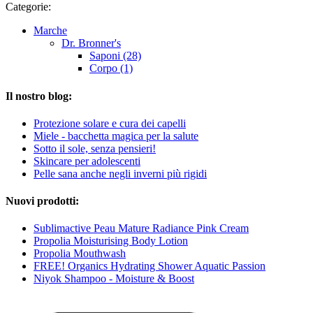
Categorie:
Marche
Dr. Bronner's
Saponi (28)
Corpo (1)
Il nostro blog:
Protezione solare e cura dei capelli
Miele - bacchetta magica per la salute
Sotto il sole, senza pensieri!
Skincare per adolescenti
Pelle sana anche negli inverni più rigidi
Nuovi prodotti:
Sublimactive Peau Mature Radiance Pink Cream
Propolia Moisturising Body Lotion
Propolia Mouthwash
FREE! Organics Hydrating Shower Aquatic Passion
Niyok Shampoo - Moisture & Boost