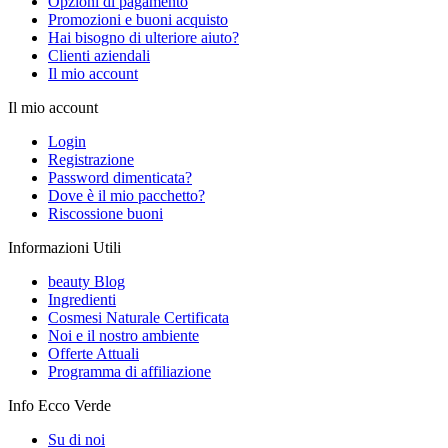
Opzioni di pagamento
Promozioni e buoni acquisto
Hai bisogno di ulteriore aiuto?
Clienti aziendali
Il mio account
Il mio account
Login
Registrazione
Password dimenticata?
Dove è il mio pacchetto?
Riscossione buoni
Informazioni Utili
beauty Blog
Ingredienti
Cosmesi Naturale Certificata
Noi e il nostro ambiente
Offerte Attuali
Programma di affiliazione
Info Ecco Verde
Su di noi