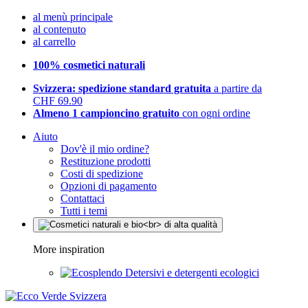
al menù principale
al contenuto
al carrello
100% cosmetici naturali
Svizzera: spedizione standard gratuita
a partire da
CHF 69.90
Almeno 1 campioncino gratuito
con ogni ordine
Aiuto
Dov'è il mio ordine?
Restituzione prodotti
Costi di spedizione
Opzioni di pagamento
Contattaci
Tutti i temi
More inspiration
Detersivi e detergenti ecologici