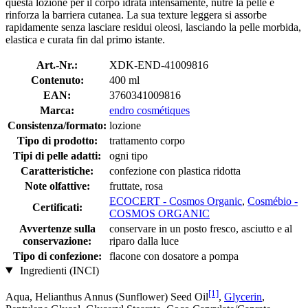
questa lozione per il corpo idrata intensamente, nutre la pelle e
rinforza la barriera cutanea. La sua texture leggera si assorbe
rapidamente senza lasciare residui oleosi, lasciando la pelle morbida,
elastica e curata fin dal primo istante.
Art.-Nr.:
XDK-END-41009816
Contenuto:
400 ml
EAN:
3760341009816
Marca:
endro cosmétiques
Consistenza/formato:
lozione
Tipo di prodotto:
trattamento corpo
Tipi di pelle adatti:
ogni tipo
Caratteristiche:
confezione con plastica ridotta
Note olfattive:
fruttate, rosa
ECOCERT - Cosmos Organic
,
Cosmébio -
Certificati:
COSMOS ORGANIC
Avvertenze sulla
conservare in un posto fresco, asciutto e al
conservazione:
riparo dalla luce
Tipo di confezione:
flacone con dosatore a pompa
Ingredienti (INCI)
[1]
Aqua, Helianthus Annus (Sunflower) Seed Oil
,
Glycerin
,