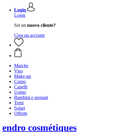
Login
Login
Sei un
nuovo cliente?
Crea un account
Marche
Viso
Make-up
Corpo
Capelli
Uomo
Bambini e neonati
Temi
Solari
Offerte
endro cosmétiques