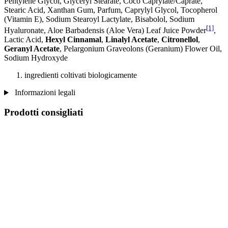
Pentylene Glycol, Glyceryl Stearate, Coco Caprylate/Caprate,
Stearic Acid, Xanthan Gum, Parfum, Caprylyl Glycol, Tocopherol
(Vitamin E), Sodium Stearoyl Lactylate, Bisabolol, Sodium
[1]
Hyaluronate, Aloe Barbadensis (Aloe Vera) Leaf Juice Powder
,
Lactic Acid,
Hexyl Cinnamal
,
Linalyl Acetate
,
Citronellol
,
Geranyl Acetate
, Pelargonium Graveolons (Geranium) Flower Oil,
Sodium Hydroxyde
ingredienti coltivati ​​biologicamente
Informazioni legali
Prodotti consigliati