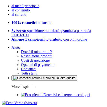
al menù principale
al contenuto
al carrello
100% cosmetici naturali
Svizzera: spedizione standard gratuita
a partire da
CHF 69.90
Almeno 1 campioncino gratuito
con ogni ordine
Aiuto
Dov'è il mio ordine?
Restituzione prodotti
Costi di spedizione
Opzioni di pagamento
Contattaci
Tutti i temi
More inspiration
Detersivi e detergenti ecologici