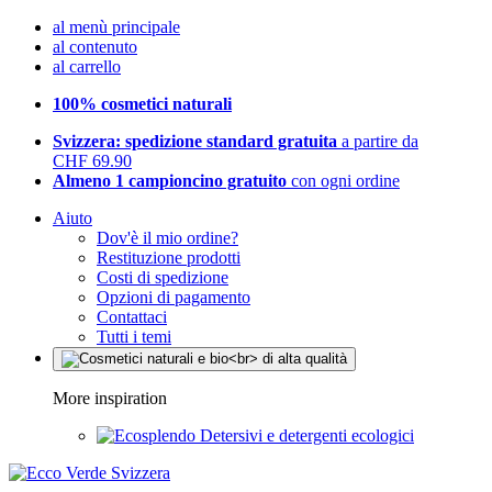
al menù principale
al contenuto
al carrello
100% cosmetici naturali
Svizzera: spedizione standard gratuita
a partire da
CHF 69.90
Almeno 1 campioncino gratuito
con ogni ordine
Aiuto
Dov'è il mio ordine?
Restituzione prodotti
Costi di spedizione
Opzioni di pagamento
Contattaci
Tutti i temi
More inspiration
Detersivi e detergenti ecologici