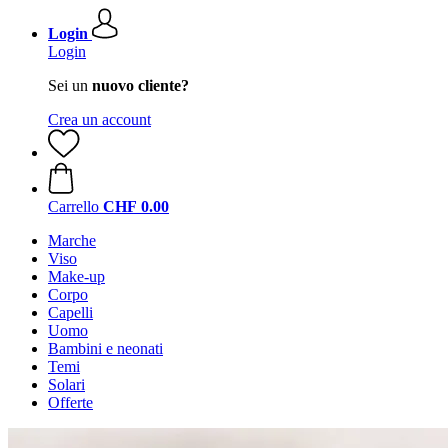
Login
Login
Sei un
nuovo cliente?
Crea un account
Carrello
CHF 0.00
Marche
Viso
Make-up
Corpo
Capelli
Uomo
Bambini e neonati
Temi
Solari
Offerte