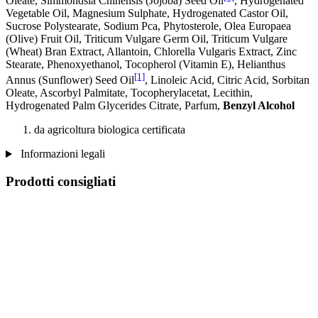
Oleate, Simmondsia Chinensis (Jojoba) Seed Oil
, Hydrogenated
Vegetable Oil, Magnesium Sulphate, Hydrogenated Castor Oil,
Sucrose Polystearate, Sodium Pca, Phytosterole, Olea Europaea
(Olive) Fruit Oil, Triticum Vulgare Germ Oil, Triticum Vulgare
(Wheat) Bran Extract, Allantoin, Chlorella Vulgaris Extract, Zinc
Stearate, Phenoxyethanol, Tocopherol (Vitamin E), Helianthus
[1]
Annus (Sunflower) Seed Oil
, Linoleic Acid, Citric Acid, Sorbitan
Oleate, Ascorbyl Palmitate, Tocopherylacetat, Lecithin,
Hydrogenated Palm Glycerides Citrate, Parfum,
Benzyl Alcohol
da agricoltura biologica certificata
Informazioni legali
Prodotti consigliati