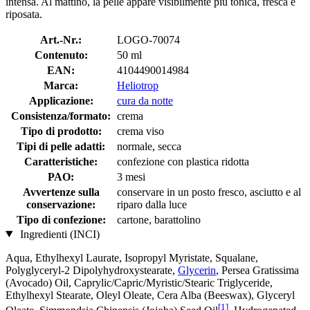
intensa. Al mattino, la pelle appare visibilmente più tonica, fresca e
riposata.
Art.-Nr.:
LOGO-70074
Contenuto:
50 ml
EAN:
4104490014984
Marca:
Heliotrop
Applicazione:
cura da notte
Consistenza/formato:
crema
Tipo di prodotto:
crema viso
Tipi di pelle adatti:
normale, secca
Caratteristiche:
confezione con plastica ridotta
PAO:
3 mesi
Avvertenze sulla
conservare in un posto fresco, asciutto e al
conservazione:
riparo dalla luce
Tipo di confezione:
cartone, barattolino
Ingredienti (INCI)
Aqua, Ethylhexyl Laurate, Isopropyl Myristate, Squalane,
Polyglyceryl-2 Dipolyhydroxystearate,
Glycerin
, Persea Gratissima
(Avocado) Oil, Caprylic/Capric/Myristic/Stearic Triglyceride,
Ethylhexyl Stearate, Oleyl Oleate, Cera Alba (Beeswax), Glyceryl
[1]