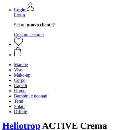
Login
Login
Sei un
nuovo cliente?
Crea un account
Marche
Viso
Make-up
Corpo
Capelli
Uomo
Bambini e neonati
Temi
Solari
Offerte
Heliotrop
ACTIVE Crema