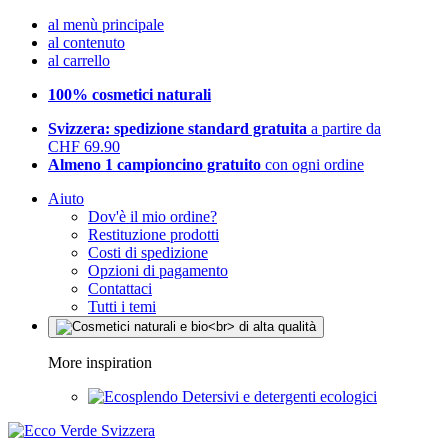
al menù principale
al contenuto
al carrello
100% cosmetici naturali
Svizzera: spedizione standard gratuita
a partire da
CHF 69.90
Almeno 1 campioncino gratuito
con ogni ordine
Aiuto
Dov'è il mio ordine?
Restituzione prodotti
Costi di spedizione
Opzioni di pagamento
Contattaci
Tutti i temi
More inspiration
Detersivi e detergenti ecologici