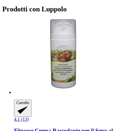
Prodotti con Luppolo
Carrello
4.1 (13)
Fitocose
Crema Rassodante per il Seno al