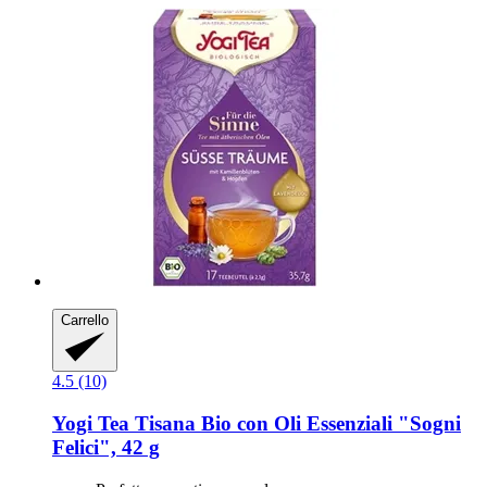
Carrello
4.5 (10)
Yogi Tea
Tisana Bio con Oli Essenziali "Sogni
Felici", 42 g