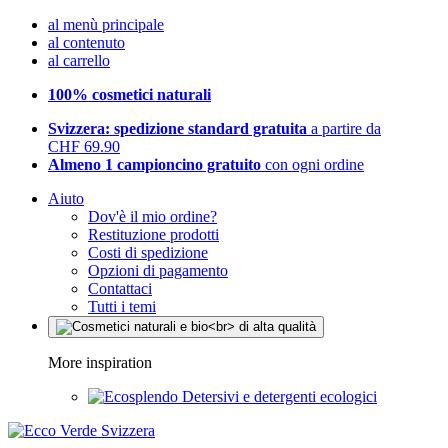
al menù principale
al contenuto
al carrello
100% cosmetici naturali
Svizzera: spedizione standard gratuita
a partire da
CHF 69.90
Almeno 1 campioncino gratuito
con ogni ordine
Aiuto
Dov'è il mio ordine?
Restituzione prodotti
Costi di spedizione
Opzioni di pagamento
Contattaci
Tutti i temi
More inspiration
Detersivi e detergenti ecologici