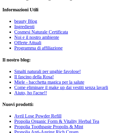
Informazioni Utili
beauty Blog
Ingredienti
Cosmesi Naturale Certificata
Noi e il nostro ambiente
Offerte Attuali
Programma di affiliazione
Il nostro blog:
Smalti naturali per unghie favolose!
Il fascino della Rosa!
Miele - bacchetta magica per la salute
Come eliminare il make up dai vestiti senza lavarli
Aiuto, ho l'acne!!
Nuovi prodotti:
Avril Lose Powder Refill
Propolia Organic Form & Vitality Herbal Tea
Propolia Toothpaste Propolis & Mint
Propolia Anti-Ageing Rich Cream