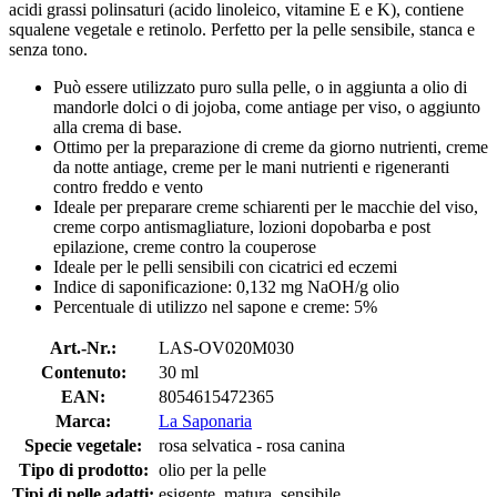
acidi grassi polinsaturi (acido linoleico, vitamine E e K), contiene
squalene vegetale e retinolo. Perfetto per la pelle sensibile, stanca e
senza tono.
Può essere utilizzato puro sulla pelle, o in aggiunta a olio di
mandorle dolci o di jojoba, come antiage per viso, o aggiunto
alla crema di base.
Ottimo per la preparazione di creme da giorno nutrienti, creme
da notte antiage, creme per le mani nutrienti e rigeneranti
contro freddo e vento
Ideale per preparare creme schiarenti per le macchie del viso,
creme corpo antismagliature, lozioni dopobarba e post
epilazione, creme contro la couperose
Ideale per le pelli sensibili con cicatrici ed eczemi
Indice di saponificazione: 0,132 mg NaOH/g olio
Percentuale di utilizzo nel sapone e creme: 5%
Art.-Nr.:
LAS-OV020M030
Contenuto:
30 ml
EAN:
8054615472365
Marca:
La Saponaria
Specie vegetale:
rosa selvatica - rosa canina
Tipo di prodotto:
olio per la pelle
Tipi di pelle adatti:
esigente, matura, sensibile