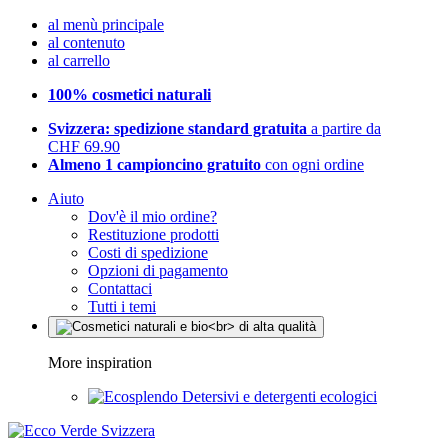
al menù principale
al contenuto
al carrello
100% cosmetici naturali
Svizzera: spedizione standard gratuita
a partire da
CHF 69.90
Almeno 1 campioncino gratuito
con ogni ordine
Aiuto
Dov'è il mio ordine?
Restituzione prodotti
Costi di spedizione
Opzioni di pagamento
Contattaci
Tutti i temi
More inspiration
Detersivi e detergenti ecologici