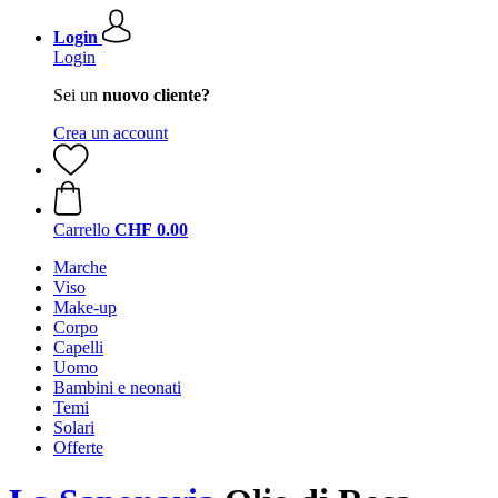
Login
Login
Sei un
nuovo cliente?
Crea un account
Carrello
CHF 0.00
Marche
Viso
Make-up
Corpo
Capelli
Uomo
Bambini e neonati
Temi
Solari
Offerte