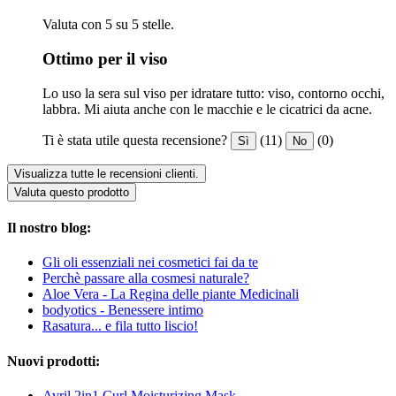
Valuta con 5 su 5 stelle.
Ottimo per il viso
Lo uso la sera sul viso per idratare tutto: viso, contorno occhi,
labbra. Mi aiuta anche con le macchie e le cicatrici da acne.
Ti è stata utile questa recensione?
(11)
(0)
Sì
No
Visualizza tutte le recensioni clienti.
Valuta questo prodotto
Il nostro blog:
Gli oli essenziali nei cosmetici fai da te
Perchè passare alla cosmesi naturale?
Aloe Vera - La Regina delle piante Medicinali
bodyotics - Benessere intimo
Rasatura... e fila tutto liscio!
Nuovi prodotti:
Avril 2in1 Curl Moisturizing Mask